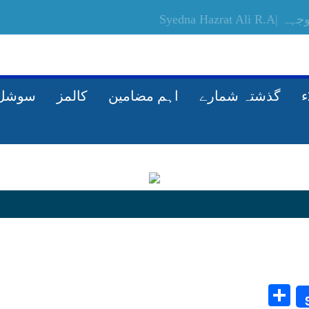
گذشتہ شمارے
اہم مضامین
کالمز
سوشل 
Share