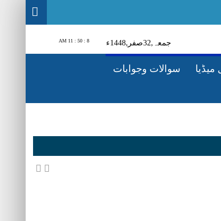
8 : 50 : 12 AM
1448ء
صفر‬,
23
جمعہ‬‮,
میڈیا
سوالات وجوابات