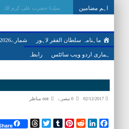
اہم مضامین
-
ماہنامہ سلطان الفقر لاہور
شمارے2026ء
ہماری اردو ویب سائٹس
رابطہ
فروری February 2017
مناظر
0 تبصرے
02/12/2017
668
Threads
Twitter
Tumblr
Pinterest
Reddit
LinkedIn
Facebook
Share