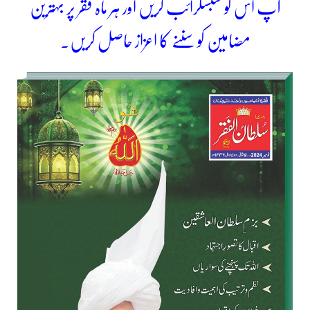
آپ اس کو سبسکرائب کریں اور ہر ماہ فقر پر بہترین
مضامین کو سننے کا اعزاز حاصل کریں۔