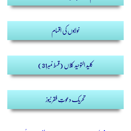
خوابوں کی اقسام
کلید التوحید کلاں
(قسط نمبر31)
تحریک دعوتِ فقر نیوز