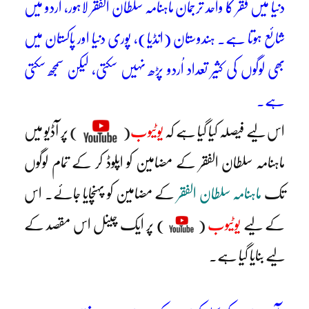
دنیا میں فقر کا واحد ترجمان ماہنامہ سلطان الفقر لاہور، اُردو میں
شائع ہوتا ہے۔ ہندوستان (انڈیا)، پوری دنیا اور پاکستان میں
بھی لوگوں کی کثیر تعداد اُردو پڑھ نہیں سکتی، لیکن سمجھ سکتی
ہے۔
اس لیے فیصلہ کیا گیا ہے کہ
یوٹیوب
(
)
پر آڈیو میں
ماہنامہ سلطان الفقر کے مضامین کو اپلوڈ کر کے تمام لوگوں
تک
ماہنامہ سلطان الفقر
کے مضامین کو پہنچایا جائے۔ اس
کے لیے
یوٹیوب
(
) پر ایک چینل اس مقصد کے
لیے بنایا گیا ہے۔