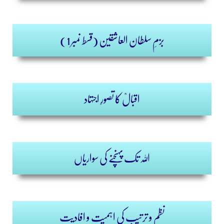
بزمِ سلطان العاشقین (قسط نمبر 1)
اقبالؒ کا تصورِ اجتہاد
اللہ تک پہنچنے کی سواریاں
نظم و ترتیب کی اہمیت و افادیت