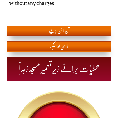
without any charges.
آن
لائن پڑھیے
ڈاؤن لوڈ کیجیے
عطیات برائے زیرِ تعمیر مسجدِ زہراؓ