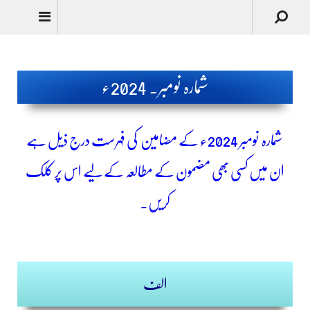
Urdu
شمارہ نومبر۔ 2024ء
شمارہ نومبر
2024ء کے مضامین کی فہرست درج ذیل ہے
ان میں کسی بھی مضمون کے مطالعہ کے لیے اس پر کلک
کریں۔
الف