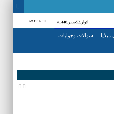
10 : 07 : 14 AM
اتوار‬‮,
25
صفر‬,
1448ء
میڈیا
سوالات وجوابات