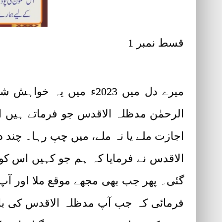
قسط نمبر 1 تحریر: سلطان محمد عبداللہ اقبال سروری قادری
میرے دل میں 2023ء می
الرحمٰن مدظلہ الاقدس جو فرماتے ہیں اس
اجازت ملے یا نہ ملے، میں چپ رہا۔ چند
الاقدس نے فرمایا کہ ہم جو کہیں اس ک
گئی۔ پھر جب بھی مجھے موقع ملا اور آپ
فرمائی کہ جب آپ مدظلہ الاقدس کی بار