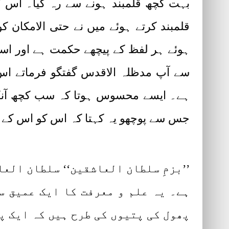
بہت کچھ قلمبند ہونے سے رہ گیا۔ اس 
قلمبند کرتے ہوئے میں نے حتی الامکان ک
ہوئے ہر لفظ کے پیچھے حکمت ہے اور اس
سے آپ مدظلہ الاقدس گفتگو فرماتے 
ہے۔ ایسے محسوس ہوتا کہ سب کچھ آنک
جس سے پوچھو یہ کہتا کہ اس کو اس کے سو
’’بزمِ سلطان العاشقین‘‘ سلطان الع
ہے۔ یہ علم و معرفت کا ایک عمیق س
پھول کی پتیوں کی طرح ہیں کہ ایک پت