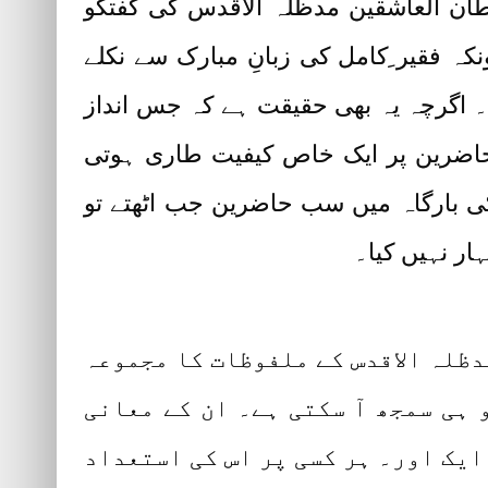
ان العاشقین مدظلہ الاقدس کی گفتگو
کہ فقیر ِکامل کی زبانِ مبارک سے نکلے
 اگرچہ یہ بھی حقیقت ہے کہ جس انداز
اضرین پر ایک خاص کیفیت طاری ہوتی
 بارگاہ میں سب حاضرین جب اٹھتے تو
ار نہیں کیا۔
دظلہ الاقدس کے ملفوظات کا مجموعہ
ہی سمجھ آ سکتی ہے۔ ان کے معانی
 ایک اور۔ ہر کسی پر اس کی استعداد