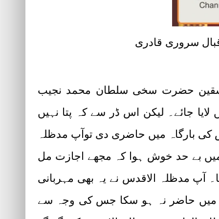
ان العاشقین حضرت سخی سلطان محمد نجیب
لایا جائے۔ لیکن اس ڈر سے کہ پتا نہیں
 کی بارگاہ میں حاضری دی توآپ مدظلہ
میں بے حد خوش ہوا کہ مجھے اجازت مل
۔ آپ مدظلہ الاقدس نے یہ بھی مہربانی
بار میں حاضر نہ ہو سکا جس کی وجہ سے