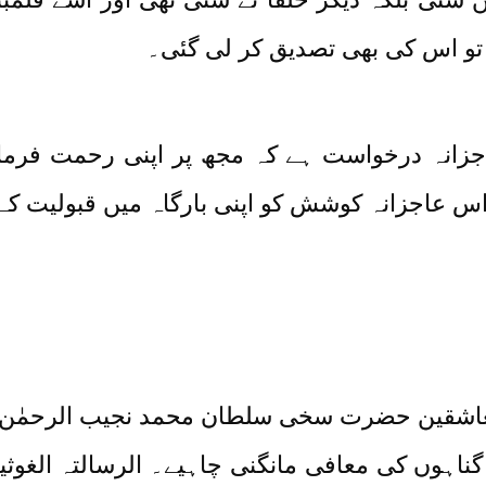
 تو اس کی بھی تصدیق کر لی گئی۔
انہ درخواست ہے کہ مجھ پر اپنی رحمت فرمائیں
 اس عاجزانہ کوشش کو اپنی بارگاہ میں قبولیت ک
اشقین حضرت سخی سلطان محمد نجیب الرحمٰن مد
ے گناہوں کی معافی مانگنی چاہیے۔ الرسالتہ الغ