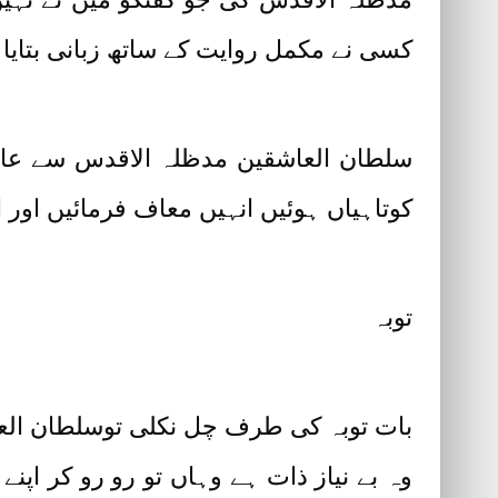
کسی نے مکمل روایت کے ساتھ زبانی بتایا
سلطان العاشقین مدظلہ الاقدس سے عاجز
کوتاہیاں ہوئیں انہیں معاف فرمائیں اور
توبہ
بات توبہ کی طرف چل نکلی توسلطان الع
وہ بے نیاز ذات ہے وہاں تو رو رو کر اپن