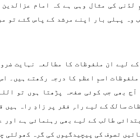
 لدّنی کی مثال وہی ہے کہ امام عزالدین 
 وہ پہلی بار اپنے مرشد کے پاس گئے تو مر
کے لیے ان ملفوظات کا مطالعہ نہایت ضرور
ملفوظات اسمِ اعظم کا درجہ رکھتے ہیں۔ اس 
آج بھی جب کوئی صفحہ پڑھتا ہوں تو اللہ
ت سالک کے لیے راہِ فقر پر زادِ راہ ہیں ق
بتدائی طالب کے لیے بھی رہنمائی ہے اور 
باتیں تصوف کی پیچیدگیوں کی گرہ کھولتی چ