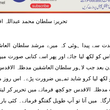
ں یہ خواہش شدت سے پیدا ہوئی کہ میرے مرشد سلط
 کو لکھ لیا جائے اور پھر اسے کتابی صورت میں 
 دن بعد جب لاہور سلطان العاشقین مدظلہ الاقدس
و لکھ لیا کرو شاید تمہیں ضرورت پڑے۔ اس روز 
 مدظلہ الاقدس جو کچھ فرماتے میں تحریر کر لیتا
گاہ میں آتا تو آپ طویل گفتگو فرماتے۔ کئی 