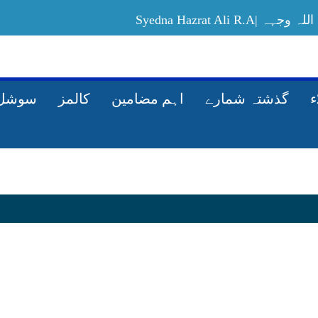
Syedna Hazrat Ali
Allah-ki-rah-mein-maal-kharach-karney-ka
گذشتہ شمارے
اہم مضامین
کالمز
سوشل 