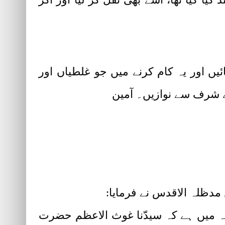
 اور یہ کام کرنے میں جو غلطیاں اور
ے شرف سے نوازیں۔ آمین
ظلہ الاقدس نے فرمایا:
وثیہ میں ہے کہ سیدّنا غوث الاعظم حضرت