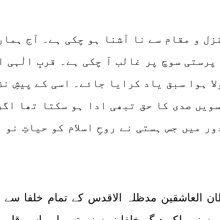
زل و مقام سے نا آشنا ہو چکی ہے۔ آج ہم
رستی سوچ پر غالب آ چکی ہے۔ قربِ الٰہی 
ا ہوا سبق یاد کرایا جائے۔ اسی کے پیشِ 
سویں صدی کا حق تبھی ادا ہو سکتا تھا اگر
ر میں جس ہستی نے روحِ اسلام کو حیاتِ نو
طان العاشقین مدظلہ الاقدس کے تمام خلفا سے 
نی بلکہ دیگر خلفا نے سنی تھی اور اسے قلمبند کی