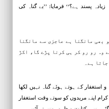
 زیادہ پسند ہے؟‘‘ فرمایا: ’’بے گناہ کی
و بھی مانگنا ہے عاجزی سے مانگنا
 وہ رو رو کر ہی کرنا پڑے گا، اکڑ
 جاتا ہے۔
 و استغفار کے ہوتے ہوئے گناہ نہیں لکھا
رام اپنے مریدوں کو سوتے وقت استغفار
ئے ہیں ، کتابت و ظہور میں نہ آئیں۔