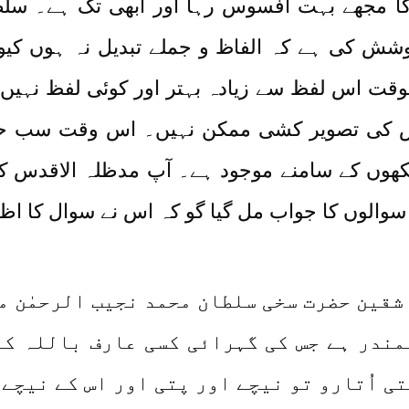
کا مجھے بہت افسوس رہا اور ابھی تک ہے۔ سلط
وشش کی ہے کہ الفاظ و جملے تبدیل نہ ہوں کیون
وقت اس لفظ سے زیادہ بہتر اور کوئی لفظ نہیں۔
اس کی تصویر کشی ممکن نہیں۔ اس وقت سب ح
ھوں کے سامنے موجود ہے۔ آپ مدظلہ الاقدس کی
الوں کا جواب مل گیا گو کہ اس نے سوال کا اظہ
اشقین حضرت سخی سلطان محمد نجیب الرحمٰن م
مندر ہے جس کی گہرائی کسی عارف باللہ کو 
ی اُتارو تو نیچے اور پتی اور اس کے نیچے