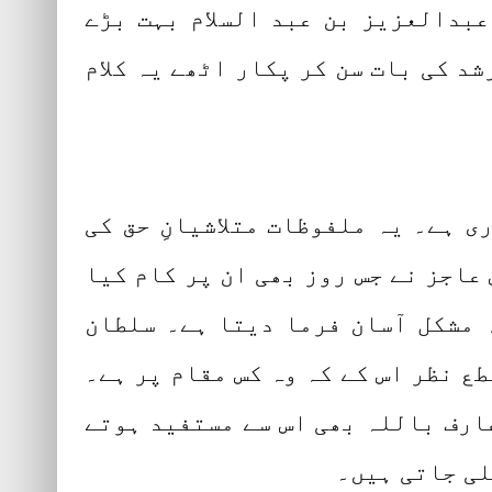
عبدالعزیز بن عبد السلام بہت بڑے
شد کی بات سن کر پکار اٹھے یہ کلام
ی ہے۔ یہ ملفوظات متلاشیانِ حق کی
عاجز نے جس روز بھی ان پر کام کیا
 مشکل آسان فرما دیتا ہے۔ سلطان
طع نظر اس کے کہ وہ کس مقام پر ہے۔
عارف باللہ بھی اس سے مستفید ہوتے
لی جاتی ہیں۔