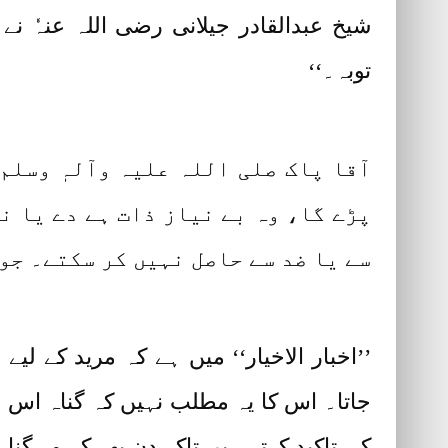
شیخ عبدالقادر جیلانی رضی اللہ عنہٗ نے ا
توبہ۔‘‘
آقا پاک صلی اللہ علیہ وآلہٖ وس
پڑے گا، وہ بے نیاز ذات ہے دے یا ن
سے یا ضد سے حاصل نہیں کر سکتے۔ جو
’’اخبار الاخیار‘‘ میں ہے کہ مرید کے لیے
جاتا۔ اس کا یہ مطلب نہیں کہ گناہ اس 
کی تاکید کرتے ہیں تاکہ دن بھر کے وہ گنا