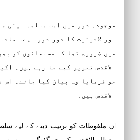
موجودہ دور میں امتِ مسلمہ اپنی من
اور لادینیت کا دور دورہ ہے۔ مادہ پ
میں ضروری تھا کہ مسلمانوں کو بھول
الاقدس تحریر کیے جا رہے ہیں۔ اکی
جو فرمایا وہ بیان کیا جائے۔ اس دو
الاقدس ہیں۔
ان ملفوظات کو ترتیب دینے کے لیے سل
مدظلہ الاقدس کی جو گفتگو میں نے نہیں س