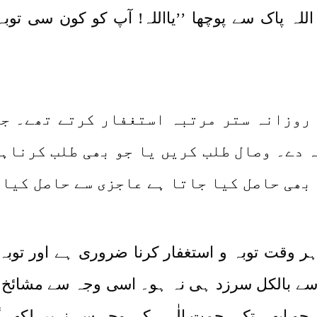
للہ پاک سے پوچھا ’’یااللہ! آپ کو کون سی توبہ
لم روزانہ ستر مرتبہ استغفار کرتے تھے۔ ج
ہ دے۔ وصال طلب کریں یا جو بھی طلب کرناہے
 بھی حاصل کیا جاتا ہے عاجزی سے حاصل کیا
 ہر وقت توبہ و استغفار کرنا ضروری ہے اور توبہ
سے بالکل سرزد ہی نہ ہو۔ اسی وجہ سے مشائخ ک
ہ جو ابھی تک رحمتِ الٰہی کی وجہ سے نہیں لکھے گ