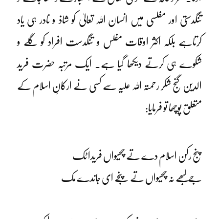
تنگدستی اور مفلسی میں انسان اللہ تعالیٰ کو شاذ و نادر ہی یاد
کرتاہے بلکہ اکثر اوقات مفلس و تنگدست افراد کو گلے و
شکوے ہی کرتے دیکھا گیا ہے۔ ایک مرتبہ حضرت فرید
الدین گنج شکر رحمتہ اللہ علیہ سے کسی نے ارکانِ اسلام کے
متعلق پوچھا تو فرمایا:
پنج رکن اسلام دے تے چھیواں فریدا ٹک
جے لبھے نہ چھیواں تے پنجے ای جاندے مک