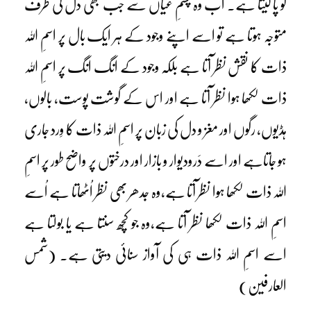
کو پا لیتا ہے۔ اب وہ چشمِ عیاں سے جب بھی دل کی طرف
متوجہ ہوتا ہے تو اسے اپنے وجود کے ہر ایک بال پر اسمِ اللہ
ذات کا نقش نظر آتا ہے بلکہ وجود کے انگ انگ پر اسمِ اللہ
ذات لکھا ہوا نظر آتا ہے اور اس کے گوشت پوست، بالوں،
ہڈیوں، رگوں اور مغز و دل کی زبان پر اسمِ اللہ ذات کا وِرد جاری
ہو جاتاہے اور اسے دَرودیوار و بازار اور درختوں پر واضح طور پر اسمِ
اللہ ذات لکھا ہوا نظر آتا ہے،وہ جدھر بھی نظر اُٹھاتا ہے اُسے
اسمِ اللہ ذات لکھا نظر آتا ہے،وہ جو کچھ سنتا ہے یا بولتا ہے
اسے اسمِ اللہ ذات ہی کی آواز سنائی دیتی ہے۔ (شمس
العارفین)