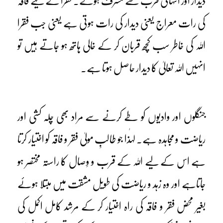
دیدار اور انتہائی قرب سے مشرف ہوئے۔ فقرا کے لیے فاقہ
کی رات معراج یعنی دیدار کی رات ہوتی ہے یعنی جب فقرا
اللہ کی خاطر سب کچھ قربان کر کے خالی ہاتھ ہو جاتے ہیں تو
انہیں اللہ تعالیٰ کا دیدار حاصل ہوتا ہے۔
جنگلوں اور وادیوں کو طے کرنے سے مراد بھی چلہ کشی اور
ریاضت و مجاہدہ ہے۔ لہٰذا جو طالبِ مولیٰ فقر و فاقہ کو اختیار کرتا
ہے اس کے لیے اللہ کے قرب و وِصال کا راستہ مختصر ہو
جاتاہے اور وہ زہد و ریاضت کی طویل مشقت میں مبتلا ہوئے
بغیر محض فقر و فاقہ کی راہ اختیار کر کے مرشد کامل اکمل کی