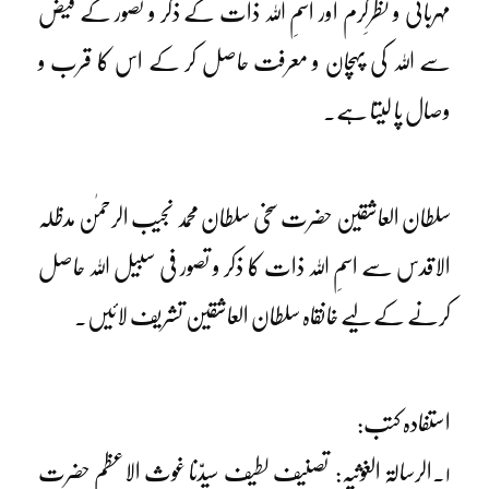
مہربانی و نظرِکرم اور اسمِ اللہ ذات کے ذکر و تصور کے فیض
سے اللہ کی پہچان و معرفت حاصل کر کے اس کا قرب و
وصال پا لیتا ہے۔
سلطان العاشقین حضرت سخی سلطان محمد نجیب الرحمٰن مدظلہ
الاقدس سے اسمِ اللہ ذات کا ذکر و تصور فی سبیل اللہ حاصل
کرنے کے لیے خانقاہ سلطان العاشقین تشریف لائیں۔
استفادہ کتب:
۱۔الرسالۃ الغوثیہ: تصنیف لطیف سیدّنا غوث الاعظم حضرت