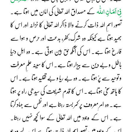
فِیْ اَمَانِ اللّٰہ
کے مصداق اللہ تعالیٰ کی امان میں ہوتا ہے۔
تصور اسمِ اللہ ذات کرنے والا ذاکر اللہ تعالیٰ کا خزانہ اور اس کا
بھید ہوتا ہے کیونکہ وہ شرک،کفر، بدعت اور حرص و ہوا سے
فارغ ہوتا ہے۔ اس کی آنکھ حق بین ہوتی ہے۔ وہ اہلِ دنیا
باطل و بے دین سے بیزار ہوتا ہے۔ اس کا سینہ علمِ معرفت
و توحید سے پرُ ہوتا ہے۔ وہ بے ریا و بے تقلید ہوتا ہے۔ اس
کا ہاتھ سخی ہوتاہے۔ اس کا قدم شریعت کی سیدھی راہ پر ہوتا
ہے۔ وہ امرِ معروف پر کمر بستہ رہتا ہے اور نفس سے جہاد کرتا
ہے۔ اس کے وجود میں اللہ تعالیٰ کے سوا کچھ نہیں رہتا۔
اس کے وجود میں تصور اسمِ اللہ ذات ہوتا ہے اس لیے وہ جو