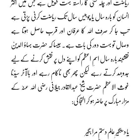
ریاضت اور چلہ کشی کا راستہ بہت طویل ہے جس میں اکثر
انسان کو بارہ سال یا چوبیس سال تک ریاضت کرنی پڑتی ہے
تب جا کر صرف اللہ کا عرفان اور قرب حاصل ہوتا ہے
وصال تو بہت دور کی بات ہے۔ جیسا کہ حضرت بہاؤ الدینؒ
نقشبند بارہ سال اسمِ اعظم کو اپنے دل پر نقش کرنے کے لیے
جدوجہد کرتے رہے لیکن پھر بھی ناکام رہے اور بالآخر سیدّنا
غوث الاعظم حضرت شیخ عبدالقادر جیلانی رضی اللہ عنہٗ کے
مزار مبارک پر حاضر ہو کر التجا کی:
یا دستگیرِ عالم دستم مرا بگیر