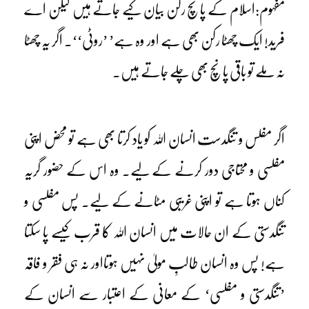
مفہوم:اسلام کے پانچ رکن بیان کیے جاتے ہیں لیکن اے
فرید! ایک چھٹا رکن بھی ہے اور وہ ہے’ ’روٹی‘‘۔ اگر یہ چھٹا
نہ ملے تو باقی پانچ بھی چلے جاتے ہیں۔
اگر مفلس و تنگدست انسان اللہ کو یاد کرتا بھی ہے تو محض اپنی
مفلسی و محتاجی دور کرنے کے لیے۔ وہ اس کے حضور گریہ
کناں ہوتا ہے تو اپنی غریبی مٹانے کے لیے۔ پس مفلسی و
تنگدستی کے ان حالات میں انسان اللہ کا قرب کیسے پا سکتا
ہے! پس وہ انسان طالبِ مولیٰ نہیں ہوتااور نہ ہی فقر و فاقہ
’تنگدستی و مفلسی‘ کے معانی کے اعتبار سے انسان کے