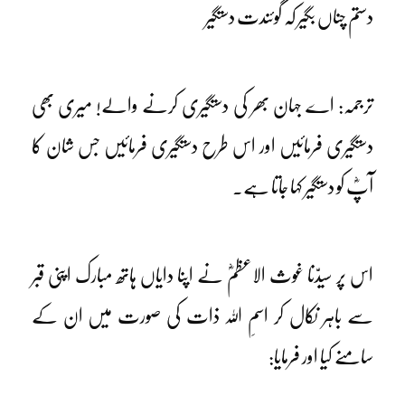
دستم چناں بگیر کہ گوئندت دستگیر
ترجمہ: اے جہان بھر کی دستگیری کرنے والے! میری بھی
دستگیری فرمائیں اور اس طرح دستگیری فرمائیں جس شان کا
آپؓ کو دستگیر کہا جاتا ہے۔
اس پر سیدّنا غوث الاعظمؓ نے اپنا دایاں ہاتھ مبارک اپنی قبر
سے باہر نکال کر اسمِ اللہ ذات کی صورت میں ان کے
سامنے کیا اور فرمایا: