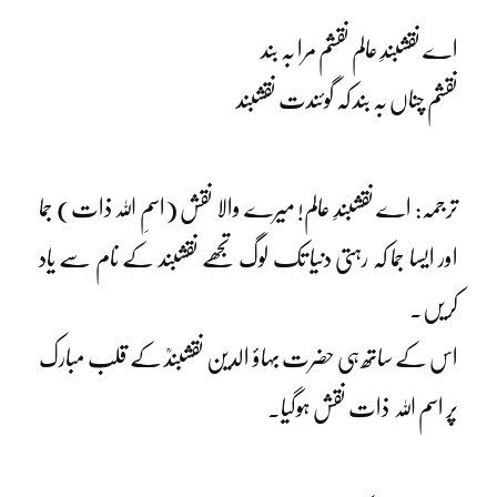
اے نقشبندِ عالم نقشم مرا بہ بند
نقشم چناں بہ بند کہ گوئندت نقشبند
ترجمہ: اے نقشبندِ عالم! میرے والا نقش (اسمِ اللہ ذات) جما
اور ایسا جما کہ رہتی دنیا تک لوگ تجھے نقشبند کے نام سے یاد
کریں۔
اس کے ساتھ ہی حضرت بہاؤ الدین نقشبندؒ کے قلب مبارک
پر اسم اللہ ذات نقش ہوگیا۔