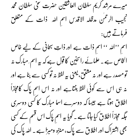
میرے مرشد کریم سلطان العاشقین حضرت سخی سلطان محمد
نجیب الرحمٰن مدظلہ الاقدس اسمِ اللہ ذات کے متعلق
فرماتے ہیں:
اسمِ ’’اللہ ‘‘ اسمِ ذات ہے اور ذاتِ سبحانی کے لیے خاص
الخاص ہے۔ علمائے راسخین کا قول ہے کہ یہ اسم ِ مبارک نہ
تو مصدر ہے اور نہ مشتق، یعنی یہ لفظ نہ تو کسی سے بنا ہے اور
نہ ہی اس سے کوئی لفظ بنتاہے اور نہ اس اسمِ پاک کامجازاً
اطلاق ہوتا ہے جیسا کہ دوسرے اسما مبارک کا کسی دوسری
جگہ مجازاً اطلاق کیا جاتا ہے۔ گویا یہ اسمِ پاک اس قسم کے کسی
بھی اشتراک اور اطلاق سے پاک، منزّہ ومبرّا ہے۔ اللہ پاک کی