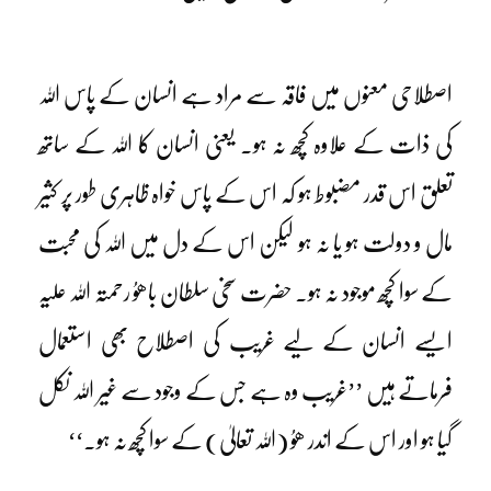
اصطلاحی معنوں میں فاقہ سے مراد ہے انسان کے پاس اللہ
کی ذات کے علاوہ کچھ نہ ہو۔ یعنی انسان کا اللہ کے ساتھ
تعلق اس قدر مضبوط ہو کہ اس کے پاس خواہ ظاہری طور پر کثیر
مال و دولت ہو یا نہ ہو لیکن اس کے دل میں اللہ کی محبت
کے سوا کچھ موجود نہ ہو۔ حضرت سخی سلطان باھوُ رحمتہ اللہ علیہ
ایسے انسان کے لیے غریب کی اصطلاح بھی استعمال
فرماتے ہیں ’’غریب وہ ہے جس کے وجود سے غیر اللہ نکل
گیا ہو اور اس کے اندر ھوُ (اللہ تعالیٰ) کے سوا کچھ نہ ہو۔‘‘