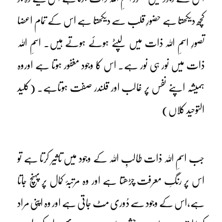
کچھ دیکھتا ہے حضورِ قلب سے دیکھتا ہے اس کے تمام اعضا
تصورِ اسمِ اللہ ذات میں لپٹے ہوئے ہوتے ہیں۔ اسمِ اللہ
ذات میں نور ہی نور ہے۔ اس کا وجود مغفور ہوتا ہے اوروہ
ہمیشہ اپنے نفس پر غالب اور قلندر صفت ہوتاہے۔ (کلید
التوحید کلاں)
جب اسمِ اللہ ذات طالبِ اللہ کے وجود میں تاثیر کرتا ہے تو
اس پر رنگِ معرفت چڑھتا ہے اور وہ مرتبۂ کمال پر پہنچ جاتا
ہے،اس کے وجود سے دُوری مِٹ جاتی ہے اور وہ اپنی مراد