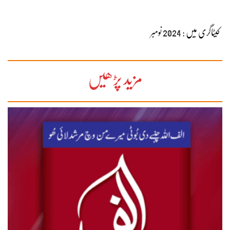
کیٹاگری میں :
2024 نومبر
مزید پڑھیں