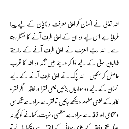
اللہ تعالیٰ نے انسان کو اپنی معرفت و پہچان کے لیے پیدا
فرمایا ہے اس لیے وہ ان کے اپنی طرف آنے کا منتظر رہتا
ہے۔ اللہ ربّ العزت نے اپنی طرف آنے کے راستے
طالبانِ مولیٰ کے لیے وَا کر دیئے ہیں تاکہ وہ اللہ کا قرب
حاصل کر سکیں۔ اللہ پاک نے اپنی طرف آنے کے لیے
انسان کے لیے دو سواریاں بنائیں یعنی فقرا ور فاقہ۔ اگر فقر و
فاقہ کے لغوی مفہوم دیکھے جائیں تو فقر سے مراد ہے تنگدسی
و محتاجی اور فاقہ سے مراد ہے مفلسی، غربت، کھانے کو کچھ نہ
ہونا۔ فقر و فاقہ کے لغوی معانی کے اعتبار سے دیکھا جائے تو