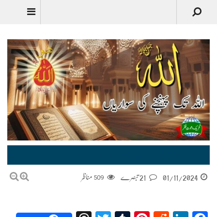
اللہ تک پہنچنے کی سواریاں Allah Tuk Pohnchne Ki Sawariyan
01/11/2024
21 تبصرے
509
مناظر