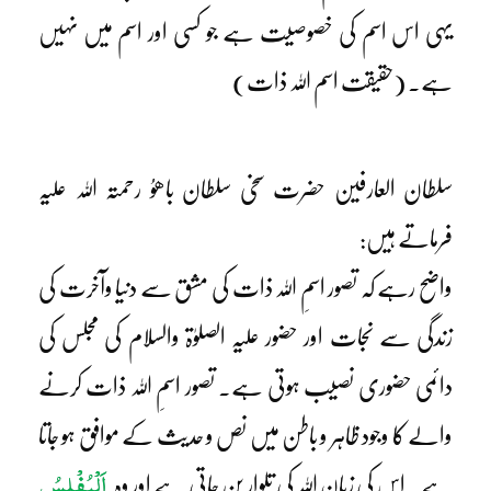
یہی اس اسم کی خصوصیت ہے جو کسی اور اسم میں نہیں
ہے۔ (حقیقت اسم اللہ ذات)
سلطان العارفین حضرت سخی سلطان باھوُ رحمتہ اللہ علیہ
فرماتے ہیں:
واضح رہے کہ تصور اسمِ اللہ ذات کی مشق سے دنیا وآخرت کی
زندگی سے نجات اور حضور علیہ الصلوٰۃ والسلام کی مجلس کی
دائمی حضوری نصیب ہوتی ہے۔ تصور اسمِ اللہ ذات کرنے
والے کا وجود ظاہر و باطن میں نص و حدیث کے موافق ہو جاتا
اَلْمُفْلِسُ
ہے۔ اس کی زبان اللہ کی تلوار بن جاتی ہے اور وہ