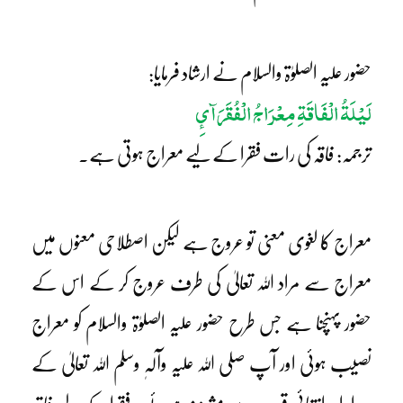
حضور علیہ الصلوٰۃ والسلام نے ارشاد فرمایا:
لَیْلَۃُ الْفَاقَۃِ مِعْرَاجُ الْفُقَرَآئِ
ترجمہ: فاقہ کی رات فقرا کے لیے معراج ہوتی ہے۔
معراج کا لغوی معنی تو عروج ہے لیکن اصطلاحی معنوں میں
معراج سے مراد اللہ تعالیٰ کی طرف عروج کر کے اس کے
حضور پہنچنا ہے جس طرح حضور علیہ الصلوٰۃ والسلام کو معراج
نصیب ہوئی اور آپ صلی اللہ علیہ وآلہٖ وسلم اللہ تعالیٰ کے