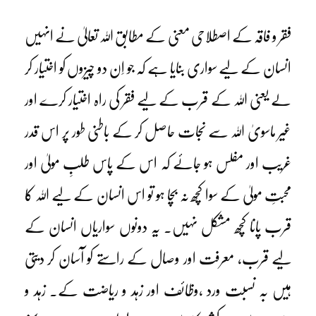
فقر و فاقہ کے اصطلاحی معنی کے مطابق اللہ تعالیٰ نے انہیں
انسان کے لیے سواری بنایا ہے کہ جو اِن دو چیزوں کو اختیار کر
لے یعنی اللہ کے قرب کے لیے فقر کی راہ اختیار کرے اور
غیر ماسویٰ اللہ سے نجات حاصل کر کے باطنی طور پر اس قدر
غریب اور مفلس ہو جائے کہ اس کے پاس طلبِ مولیٰ اور
محبتِ مولیٰ کے سوا کچھ نہ بچا ہو تو اس انسان کے لیے اللہ کا
قرب پانا کچھ مشکل نہیں۔ یہ دونوں سواریاں انسان کے
لیے قرب، معرفت اور وصال کے راستے کو آسان کر دیتی
ہیں بہ نسبت ورد ،وظائف اور زہد و ریاضت کے۔ زہد و