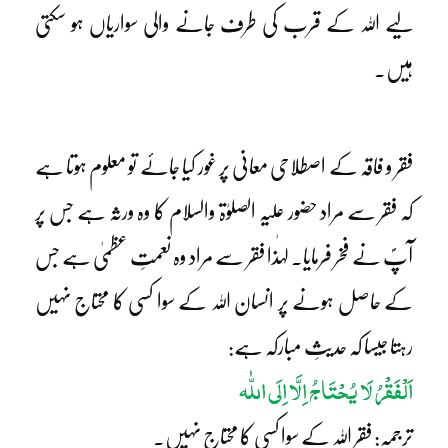
لیے اللہ کے قرب کی طرف جانے والی سواریاں ہو سکتی
ہیں۔
فقر و فاقہ کے اصطلاحی معانی پر غور کیا جائے تو معلوم ہوتا ہے
کہ فقر سے مراد حضور علیہ الصلوٰۃ والسلام کا وہ ورثہ ہے جس پر
آپؐ نے فخر فرمایا۔ لہٰذا فقر سے مراد وہ نعمتِ عظمیٰ ہے جس
کے حاصل ہونے پر انسان اللہ کے سوا کسی کا محتاج نہیں
رہتا جیسا کہ حدیثِ مبارکہ ہے:
اَلْفَقْرُ لَا یُحْتَاجُ اِلَّا اِلَی اللّٰہ
ترجمہ: فقر اللہ کے سوا کسی کا محتاج نہیں۔