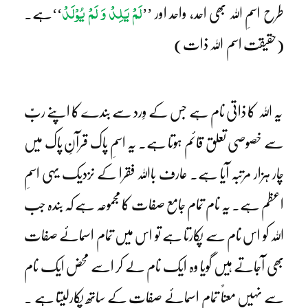
لَمْ یَلِدْ وَ لَمْ یُوْلَدْ
طرح اسمِ اللہ بھی احد، واحد اور ’’
‘‘ہے۔
(حقیقت اسم اللہ ذات)
یہ اللہ کا ذاتی نام ہے جس کے وِرد سے بندے کا اپنے ربّ
سے خصوصی تعلق قائم ہوتا ہے۔ یہ اسمِ پاک قرآنِ پاک میں
چار ہزار مرتبہ آیا ہے۔ عارف باﷲ فقرا کے نزدیک یہی اسمِ
اعظم ہے۔ یہ نام تمام جامع صفات کا مجموعہ ہے کہ بندہ جب
اللہ کو اس نام سے پکارتا ہے تو اس میں تمام اسمائے صفات
بھی آجاتے ہیں گویا وہ ایک نام لے کر اسے محض ایک نام
سے نہیں معناً تمام اسمائے صفات کے ساتھ پکارلیتا ہے ۔