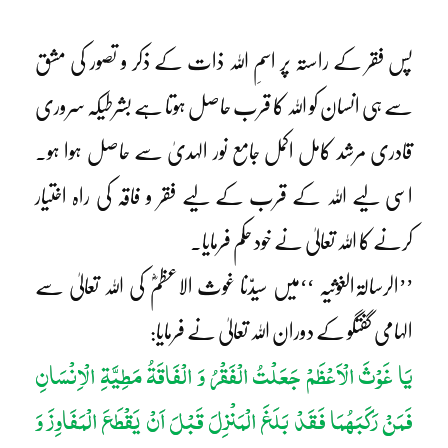
پس فقر کے راستہ پر اسمِ اللہ ذات کے ذکر و تصور کی مشق
سے ہی انسان کو اللہ کا قرب حاصل ہوتا ہے بشرطیکہ سروری
قادری مرشد کامل اکمل جامع نور الہدیٰ سے حاصل ہوا ہو۔
اسی لیے اللہ کے قرب کے لیے فقر و فاقہ کی راہ اختیار
کرنے کا اللہ تعالیٰ نے خود حکم فرمایا۔
’’الرسالۃالغوثیہ ‘‘میں سیدّنا غوث الاعظمؓ کی اللہ تعالیٰ سے
الہامی گفتگو کے دوران اللہ تعالیٰ نے فرمایا:
یَا غَوْثَ الْاَعْظَمْ جَعَلْتُ الْفَقْرُ وَ الْفَاقَۃُ مَطِیَّۃِ الْاِنْسَانِ
فَمَنْ رَکَبَھُمَا فَقَدْ بَلَغَ الْمَنْزِلَ قَبْلَ اَنْ یَقْطَعَ الْمَفَاوِزَ وَ