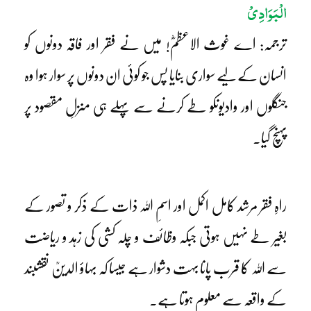
الْبَوَادِیْ
ترجمہ: اے غوث الاعظمؓ! میں نے فقر اور فاقہ دونوں کو
انسان کے لیے سواری بنایا پس جو کوئی ان دونوں پر سوار ہوا وہ
جنگلوں اور وادیوںکو طے کرنے سے پہلے ہی منزلِ مقصود پر
پہنچ گیا۔
راہِ فقر مرشد کامل اکمل اور اسمِ اللہ ذات کے ذکر و تصور کے
بغیر طے نہیں ہوتی جبکہ وظائف و چلہ کشی کی زہد و ریاضت
سے اللہ کا قرب پانا بہت دشوار ہے جیسا کہ بہاؤ الدینؒ نقشبند
کے واقعہ سے معلوم ہوتا ہے۔