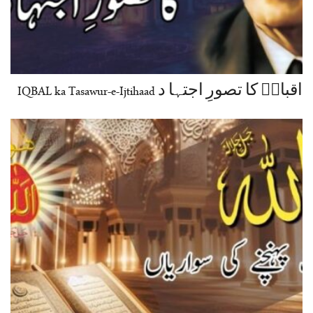
اقبالؒ کا تصورِ اجتہا د IQBAL ka Tasawur-e-Ijtihaad