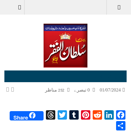
جولائی-July-2024
مناظر
0 تبصرے
01/07/2024
252
Threads
Twitter
Tumblr
Pinterest
Reddit
LinkedIn
Facebook
Share
Share