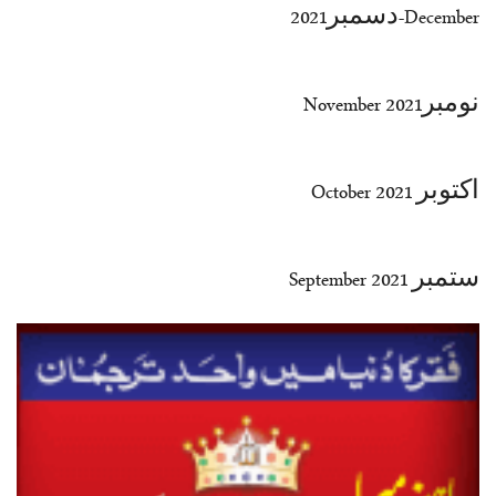
December-دسمبر2021
35-36
37-38
39-40
41-42
نومبرNovember 2021
43-44
45-46
47-48
49-50
اکتوبر October 2021
51-52
53-54
End
ستمبر September 2021