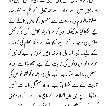
جو سابقین میں سے ہو اور اسے اللہ تعالیٰ کے حکم اور حضور علیہ
الصلوٰۃ والسلام کی وساطت سے ناقصوں کو کامل بنانے کے
لیے بھیجا گیا ہو کیونکہ اولیا کرام (مرشد کامل اکمل) کو محض
خواص کی تربیت کے لیے بھیجا جاتاہے نہ کہ عوام کی تربیت
کے لیے۔ نبی اور ولی (مرشد)میں فرق یہ ہے کہ نبی کو
عوام و خواص دونوں کی تربیت کے لیے بھیجا جاتا ہے اور وہ
مستقل بالذات ہوتا ہے۔ جبکہ ولی (مرشد) کو فقط خواص کی
تربیت کے لیے بھیجا جاتا ہے اور وہ مستقل بالذات نہیں
ہوتا بلکہ اپنے نبی علیہ السلام کے تابع ہوتا ہے۔ اگر وہ دعویٰ