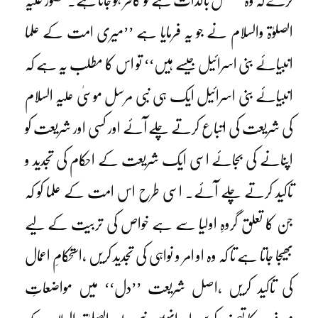
کرے کہ وہ مستقل بالذات ہے تو کافر ہو جاتا ہے۔ حضور علیہ
الصلوٰۃ والسلام نے جو یہ فرمایا ہے ’’میری امت کے علما
انبیائے بنی اسرائیل جیسے ہیں‘‘ تو اس کا مطلب یہ ہے کہ
انبیائے بنی اسرائیل ایک ہی نبی مرسل موسیٰ علیہ السلام
کی شریعت کی اتباع کرتے چلے آئے اور کسی اور شریعت کو
اپنانے کی بجائے اسی ایک شریعت کے احکام کی تجدید و
تاکید کرتے چلے آئے۔ اسی طرح اس امت کے علما کو کہ
جن کا تعلق گروہِ اولیا سے ہے خواص کی تربیت کے لیے
بھیجا جاتا ہے تا کہ وہ او امر و نواہی کی تجدید کریں ،استحکامِ اعمال
کی تاکید کریں ،اصل شریعت ’’دل‘‘ میں مواضعاتِ