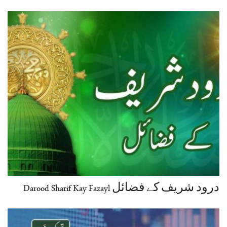
درود شریف کے فضائل Darood Sharif Kay Fazayl