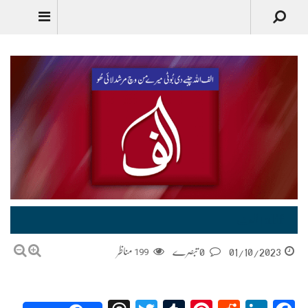
Urdu
alif | الف
01/10/2023
0 تبصرے
199
مناظر