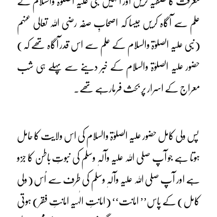
معرفت کا تصفیہ کریں اور انہیں نبی علیہ الصلوٰۃ والسلام کے
علم سے آگاہ کریں جیسا کہ اصحابِ صفہ رضی اللہ تعالی عنہم
(نبی علیہ الصلوٰۃ والسلام کے علم سے اس قدر آگاہ تھے کہ)
حضور علیہ الصلوٰۃ والسلام کے خبر دینے سے پہلے ہی شب
معراج کے اسرار پر بحث فرمارہے تھے۔
پس ولی کامل حضور علیہ الصلوٰۃ والسلام کی اس ولایت کا حامل
ہوتا ہے جو آپ صلی اللہ علیہ وآلہٖ وسلم کی نبوتِ باطن کا جزو
ہے اور آپ صلی اللہ علیہ وآلہٖ وسلم کی طرف سے اُس (ولی
کامل) کے پاس’’ امانت‘‘ (امانتِ الٰہیہ امانتِ فقر) ہوتی