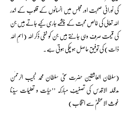
کی نورانی صحبت اور مجلس میں انسانوں کے قلوب کے اندر
اللہ تعالی کی خالص محبت کے چشمے جاری کیے جاتے ہیں جن
کی قیمت صرف وہی جانتے ہیں جن کو خفی ذکر اللہ (اسمِ اللہ
ذات) کی توفیق حاصل ہو چکی ہوتی ہے۔
(سلطان العاشقین حضرت سخی سلطان محمد نجیب الرحمٰن
مدظلہ الاقدس کی تصنیفِ مبارکہ ’’حیات و تعلیمات سیدّنا
غوث الاعظمؓ سے انتخاب)