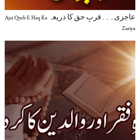
عاجزی۔۔۔قربِ حق کا ذریعہ Ajzi Qurb E Haq Ka
Zariya