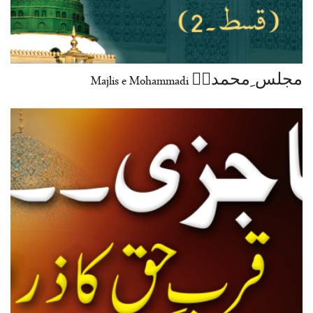
مجلس ِمحمدیؐ Majlis e Mohammadi