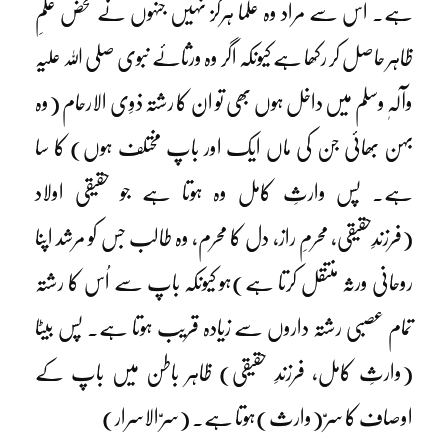
ہے۔ اس سے مراد وہ علما ہرگز نہیں جنہوں نے محض علمِ
ظاہر حاصل کر رکھا ہے کیونکہ اگر وہ ورثائے نبوی صلی اللہ علیہ
وآلہٖ وسلم میں داخل ہوں بھی تو ان کا رشتہ ذوِی الارحام (وہ
بہن بھائی جن کی ماں ایک اور باپ مختلف ہوں) کا سا
ہے۔ پس وارثِ کامل وہ ہوتا ہے جو حقیقی اولاد
(فرزندِحقیقی، محرمِ راز، دل کا محرم، وہ طالب جس کو مرشد اپنا
روحانی ورثہ منتقل کرتا ہے)ہو کیونکہ باپ سے اُس کا رشتہ
تمام عصبی رشتہ داروں سے زیادہ قریب ہوتا ہے۔ پس بیٹا
(وارثِ کامل، فرزندِ حقیقی) ظاہر باطن میں باپ کے
اوصاف کا سرّ (وارث)ہوتا ہے۔ (سرّ الاسرار)