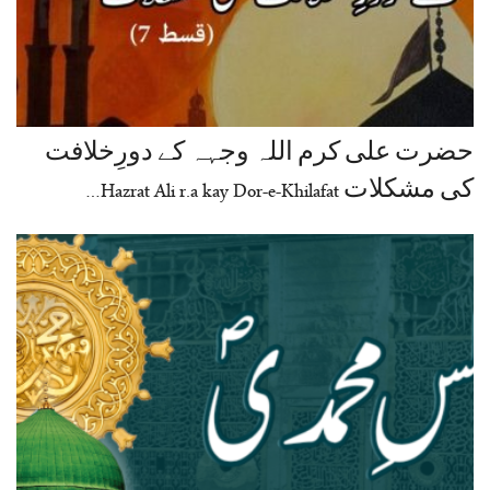
حضرت علی کرم اللہ وجہہ کے دورِخلافت
کی مشکلات Hazrat Ali r.a kay Dor-e-Khilafat…