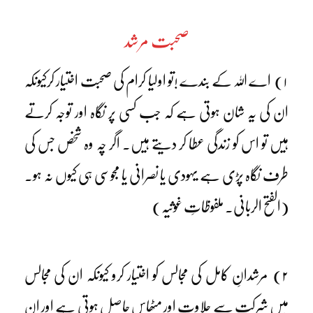
صحبت مرشد
۱) اے اللہ کے بندے !تو اولیا کرام کی صحبت اختیار کرکیونکہ
ان کی یہ شان ہوتی ہے کہ جب کسی پر نگاہ اور توجہ کرتے
ہیں تو اس کو زندگی عطا کر دیتے ہیں۔ اگر چہ وہ شخص جس کی
طرف نگاہ پڑی ہے یہودی یا نصرانی یا مجوسی ہی کیوں نہ ہو۔
(الفتح الربانی۔ ملفوظاتِ غوثیہ)
۲) مرشدانِ کامل کی مجالس کو اختیار کرو کیونکہ ان کی مجالس
میں شرکت سے حلاوت اور مٹھاس حاصل ہوتی ہے اور ان