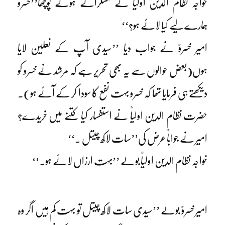
خواجہ نظام الدین اولیاؒ نے مسکراتے ہوئے پوچھا’’خسرو
ہمارے لیے کیا لائے ہو؟‘‘
امیر خسروؒ نے جواب دیا ’’سیدی آپ کے نعلین لایا
ہوں(بعض حوالوں سے یہ بھی تحریر ہے کہ مرشد نے خسرو کو
دیکھتے ہی فرمایا تھا کہ خسرو بہت نفع کا سودا کر کے آئے ہو)۔
حضرت نظام الدین اولیاؒ نے استفسار کیا کتنے میں خریدے؟
امیر نے جواباً عرض کی’’سات لاکھ چیتل ۔‘‘
خواجہ نظام الدین اولیاؒ بولے ’’بہت ارزاں لائے ہو۔‘‘
امیر خسروؒ بولے ’’سیدی سات لاکھ چیتل تو بہت کم ہیں اگر وہ