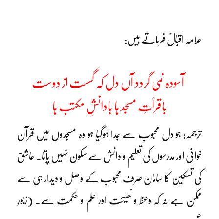
علامہ اقبالؒ فرماتے ہیں:
آسودہ نمی گردد آں دل کہ گسست از دوست
باقرأتِ مسجد ہا بادانشِ مکتب ہا
ترجمہ: جو دل محبوب سے جدا ہوگیا ہو وہ مسجدوں میں قرآن
خوانی اور مدرسوں کی تعلیم و دانش سے سکون نہیں پاتا۔ عاشق
کی تسکین کا سامان صرف محبوب کے وصل و دیدار ہی سے
ممکن ہے نہ کہ وعظ و نصیحت اور علم و حکمت سے۔ (زبورِ