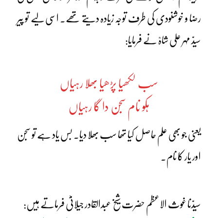
رضا و خوشنودی کی طرف توجہ زیادہ دیتے تھے۔ اسی لیے تو پیر
سیدّ مہر علی شاہؒ نے فرمایا:
سب لکھیا پڑھیا بھلا رہیاں
ہکو نام سجن دا گا رہیاں
یعنی جو بھی علم حاصل کیا تھا سب بھلا دیا۔ بس یاد ہے تو سجن
اور یار کا نام۔
سیدّنا غوث الاعظم حضرت شیخ عبدالقادر جیلانیؓ فرماتے ہیں: