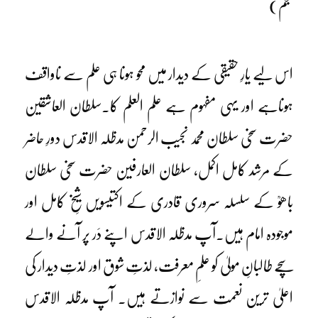
عجم)
اس لیے یارِ حقیقی کے دیدار میں محو ہونا ہی علم سے ناواقف
ہوناہے اور یہی مفہوم ہے علم العلم کا۔سلطان العاشقین
حضرت سخی سلطان محمد نجیب الرحمن مدظلہ الاقدس دورِ حاضر
کے مرشد کامل اکمل، سلطان العارفین حضرت سخی سلطان
باھوؒ کے سلسلہ سروری قادری کے اکتیسویں شیخِ کامل اور
موجودہ امام ہیں۔آپ مدظلہ الاقدس اپنے دَر پر آنے والے
سچے طالبانِ مولیٰ کو علمِ معرفت، لذتِ شوق اور لذتِ دیدار کی
اعلیٰ ترین نعمت سے نوازتے ہیں۔ آپ مدظلہ الاقدس