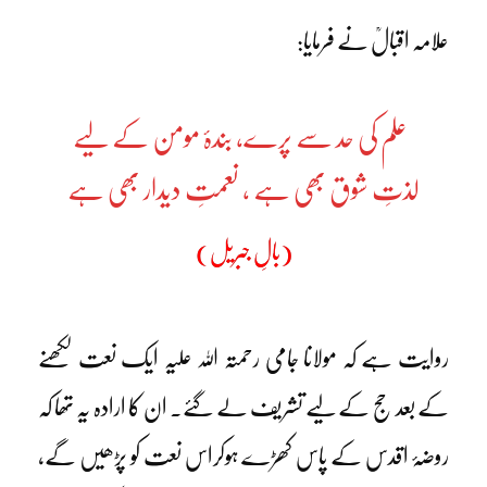
علامہ اقبالؒ نے فرمایا:
علم کی حد سے پرے، بندۂ مومن کے لیے
لذتِ شوق بھی ہے ، نعمتِ دیدار بھی ہے
(بالِ جبریل)
روایت ہے کہ مولانا جامی رحمتہ اللہ علیہ ایک نعت لکھنے
کے بعد حج کے لیے تشریف لے گئے۔ ان کا ارادہ یہ تھا کہ
روضۂ اقدس کے پاس کھڑے ہوکراس نعت کو پڑھیں گے،