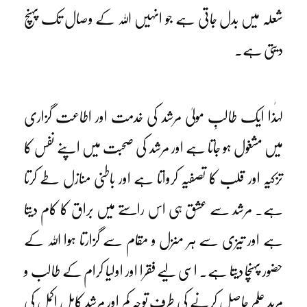
شعلہ میں بدل جاتی ہے جو انہیں اللہ کے وصال تک پہنچ
دیتی ہے۔
لہٰذا ایک طالبِ مولیٰ مرشد کی خدمت اور اطاعت گزاری
میں مشغول ہو جاتا ہے اور مرشد کی صحبت میں اپنے نفس کا
تزکیہ اور قلب کا تصفیہ کرواتا ہے اور باطنی منازل طے کرتا
ہے۔ مرشد سے عشق ہی اس راستے میں براق کا کام دیتا
ہے اور تیزی سے ہر منزل و مقام سے گزارتا ہوا اللہ کے
حضور پہنچا دیتا ہے۔ اسی لیے فقرا اور اولیا کرام کے طالب و
مرید علم حاصل کرنے کی طرف توجہ کم اور مرشد کامل اکمل کی