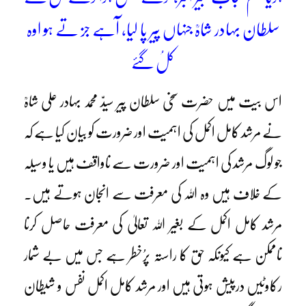
سلطان بہادر شاہؒ جنہاں پیر پا لیا، آہے جز تے ہو اوہ
کلُ گئے
اس بیت میں حضرت سخی سلطان پیر سیدّ محمد بہادر علی شاہؒ
نے مرشد کامل اکمل کی اہمیت اور ضرورت کو بیان کیا ہے کہ
جو لوگ مرشد کی اہمیت اور ضرورت سے ناواقف ہیں یا وسیلہ
کے خلاف ہیں وہ اللہ کی معرفت سے انجان ہوتے ہیں۔
مرشد کامل اکمل کے بغیر اللہ تعالیٰ کی معرفت حاصل کرنا
ناممکن ہے کیونکہ حق کا راستہ پرُخطر ہے جس میں بے شمار
رکاوٹیں درپیش ہوتی ہیں اور مرشد کامل اکمل نفس و شیطان