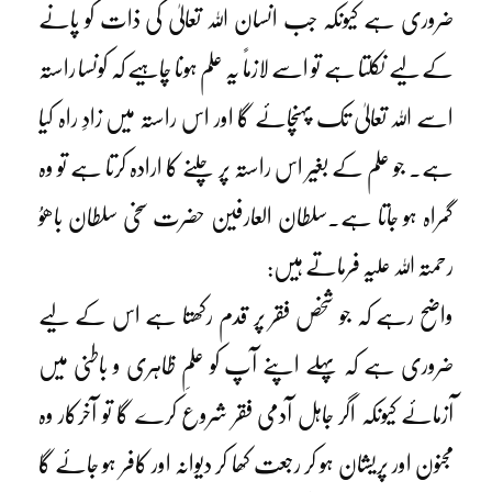
ضروری ہے کیونکہ جب انسان اللہ تعالیٰ کی ذات کو پانے
کے لیے نکلتا ہے تو اسے لازماً یہ علم ہونا چاہیے کہ کونسا راستہ
اسے اللہ تعالیٰ تک پہنچائے گا اور اس راستہ میں زادِ راہ کیا
ہے۔ جو علم کے بغیر اس راستہ پر چلنے کا ارادہ کرتا ہے تو وہ
گمراہ ہو جاتا ہے۔سلطان العارفین حضرت سخی سلطان باھوُ
رحمتہ اللہ علیہ فرماتے ہیں:
واضح رہے کہ جو شخص فقر پر قدم رکھتا ہے اس کے لیے
ضروری ہے کہ پہلے اپنے آپ کو علمِ ظاہری و باطنی میں
آزمائے کیونکہ اگر جاہل آدمی فقر شروع کرے گا تو آخرکار وہ
مجنون اور پریشان ہو کر رجعت کھا کر دیوانہ اور کافر ہو جائے گا