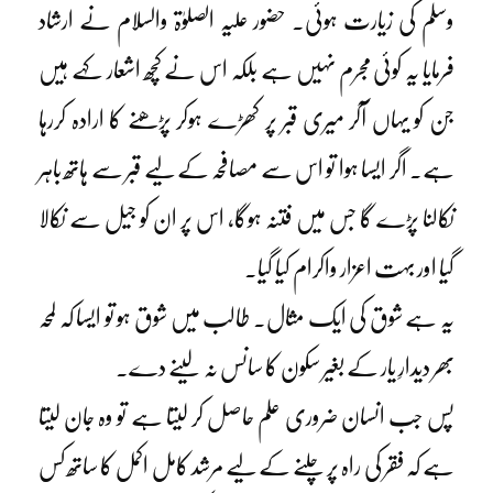
وسلم کی زیارت ہوئی۔ حضور علیہ الصلوٰۃ والسلام نے ارشاد
فرمایا یہ کوئی مجرم نہیں ہے بلکہ اس نے کچھ اشعار کہے ہیں
جن کو یہاں آکر میری قبر پر کھڑے ہوکر پڑھنے کا ارادہ کررہا
ہے۔ اگر ایسا ہوا تو اس سے مصافحہ کے لیے قبر سے ہاتھ باہر
نکالنا پڑے گا جس میں فتنہ ہوگا، اس پر ان کو جیل سے نکالا
گیا اور بہت اعزار واکرام کیا گیا۔
یہ ہے شوق کی ایک مثال۔ طالب میں شوق ہو تو ایسا کہ لمحہ
بھر دیدارِ یار کے بغیر سکون کا سانس نہ لینے دے۔
پس جب انسان ضروری علم حاصل کر لیتا ہے تو وہ جان لیتا
ہے کہ فقر کی راہ پر چلنے کے لیے مرشد کامل اکمل کا ساتھ کس