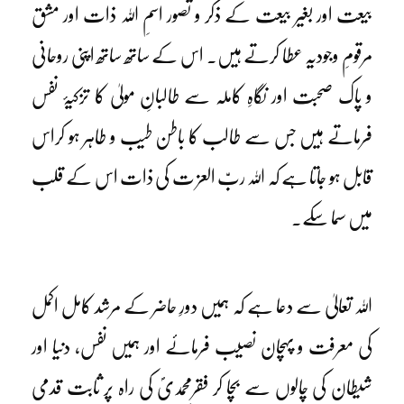
بیعت اور بغیر بیعت کے ذکر و تصور اسمِ اللہ ذات اور مشق
مرقومِ وجودیہ عطا کرتے ہیں۔ اس کے ساتھ ساتھ اپنی روحانی
و پاک صحبت اور نگاہِ کاملہ سے طالبانِ مولیٰ کا تزکیۂ نفس
فرماتے ہیں جس سے طالب کا باطن طیب و طاہر ہو کراس
قابل ہو جاتا ہے کہ اللہ ربّ العز ت کی ذات اس کے قلب
میں سما سکے۔
اللہ تعالیٰ سے دعا ہے کہ ہمیں دورِ حاضر کے مرشد کامل اکمل
کی معرفت و پہچان نصیب فرمائے اور ہمیں نفس، دنیا اور
شیطان کی چالوں سے بچا کر فقرِمحمدیؐ کی راہ پر ثابت قدمی