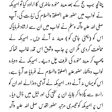
چنانچہ جب حج کے بعد مدینہ منورہ حاضری کا ارادہ کیا تو امیرِمکہ
نے خواب میں حضور علیہ الصلوٰۃ والسلام کی زیارت کی، آپ
صلی اللہ علیہ وآلہٖ وسلم نے خواب میں ان سے ارشاد فرمایا کہ
اس کو (یعنی جامی کو) مدینہ نہ آنے دیں۔ امیرِمکہ نے
ممانعت کردی مگر ان پر جذب وشوق اس قدر غالب تھا کہ
چھپ کر مدینہ منورہ کی طرف چل دیے۔ امیرِمکہ نے دوبارہ
خواب دیکھا، حضورعلیہ الصلوٰۃ والسلام نے فرمایا وہ آرہا ہے،
اس کو یہاں نہ آنے دو۔ امیرِمکہ نے آدمی دوڑائے اور ان کو
راستہ سے پکڑوا کر بلایا، ان پر سختی کی اور جیل میں ڈال دیا۔
اس پر امیرِمکہ کو تیسری مرتبہ حضورِ اقدس صلی اللہ علیہ وآلہٖ