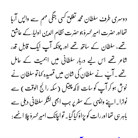
دوسری طرف سلطان محمد تغلق کسی جنگی مہم سے واپس آرہا
تھااور حضرت امیر خسروؒ جو حضرت نظام الدین اولیا ؒ کے عاشق
تھے، سلطان کے ساتھ تھے اور چونکہ آپ ایک قابلِ قدر
شاعر تھے اس لیے دربارِ سلطانی میں اہمیت کے حامل
تھے۔ آپؒ نے سلطان کی شان میں قصیدہ کہا تو سلطان نے
خوش ہو کر آپ کو سات لاکھ چیتل (سکہ رائج الوقت) سے
نوازا۔اپنے واپسی کے سفر پر جب ابھی لشکر سلطانی دہلی سے
باہر ہی تھا اور رات کو پڑاؤ کیا گیا۔ تو اچانک امیر خسروؒ چلا اٹھے: