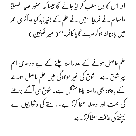
اور اس کا دل سلب کر لیا جائے گا جیسا کہ حضور علیہ الصلوٰۃ
والسلام نے فرمایا ’’جس نے علم کے بغیر زہد کیا وہ آخری عمر
میں یا دیوانہ ہو کر مرے گا یا کافر۔‘‘ (امیر الکونین)
علم حاصل ہونے کے بعد راستہ چلنے کے لیے دوسری اہم
چیز شوق ہے۔ شوق کی غیر موجودگی میں علم حاصل ہونے
کے باوجود بھی راستہ چلنا مشکل ہے۔ شوق ہی آگے بڑھنے
کی ہمت اور حوصلہ عطا کرتا ہے، راستے کی دشواریوں سے
نپٹنے کی طاقت عطا کرتا ہے۔