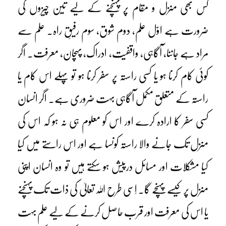
کس بھی منزل و مقام پر پہنچنے کے لیے تین چیزوں کی
ضرورت ہے اوّل علم، دوم شوق، سوم رفیقِ راہ۔ علم سے
مراد ہے جاننا، آگاہی، واقفیت، ادراک، پہچان، معرفت۔ اگر
کوئی کام کرنا ہو یا کسی راستہ پر سفر کرنا ہو تو پہلے اس کام یا
راستہ کے متعلق مکمل آگاہی بہت ضروری ہے۔ اگر انسان
کسی سفر کا ارادہ کرے اور اس کو معلوم ہی نہ ہو کہ اس کی
منزل تک جانے والا راستہ کونسا ہے اور اس راستے میں کیا
کیا مشکلات اور مسائل درپیش ہو سکتے ہیں تو وہ انسان اپنی
منزل پر کیسے پہنچے گا۔ اِسی طرح اللہ تعالیٰ کی ذات تک پہنچنے
یا اس کی معرفت اور قرب حاصل کرنے کے لیے علم بہت