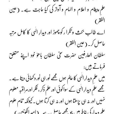
علمِ پیغام و اعلام و الہام و آواز کی کیا حاجت ہے۔ (عین
الفقر)
اے طالب بحث و تکرا ر کو چھوڑ اور دیدارِ الٰہی کا کامل مرتبہ
حاصل کر۔ (عین الفقر)
سلطان العارفین حضرت سخی سلطان باھوؒ خود اپنے متعلق
فرماتے ہیں:
میں علمِ دیدارِ الٰہی کا عالم ہوں مجھے نور ہی نور دکھائی دیتا ہے۔
مجھے علمِ دیدارِ الٰہی کے سوا کوئی اور علم ذکر ، فکر اورمراقبہ معلوم
نہیں اور نہ ہی پڑھتا ہوں اور نہ ہی کرتا ہوں۔ کیونکہ تمام علوم
علمِ دیدار کی خاطر ہیں جو مجھے حاصل ہے۔ (امیر الکونین)