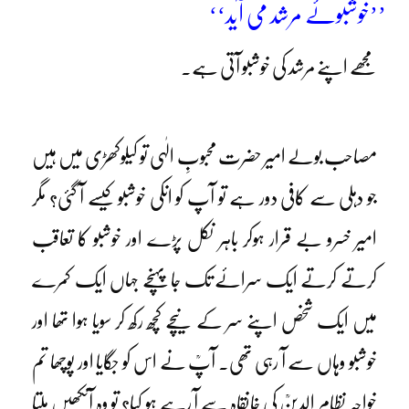
’’خوشبوئے مرشد می آید‘‘
مجھے اپنے مرشد کی خوشبو آتی ہے۔
مصاحب بولے امیر حضرت محبوبِ الٰہی تو کیلوکھڑی میں ہیں
جو دہلی سے کافی دور ہے تو آپ کو انکی خوشبو کیسے آ گئی؟ مگر
امیر خسرو بے قرار ہوکر باہر نکل پڑے اور خوشبو کا تعاقب
کرتے کرتے ایک سرائے تک جا پہنچے جہاں ایک کمرے
میں ایک شخص اپنے سر کے نیچے کچھ رکھ کر سویا ہوا تھا اور
خوشبو وہاں سے آ رہی تھی۔ آپؒ نے اس کو جگایا اور پوچھا تم
خواجہ نظام الدینؒ کی خانقاہ سے آ رہے ہو کیا؟ تو وہ آنکھیں ملتا