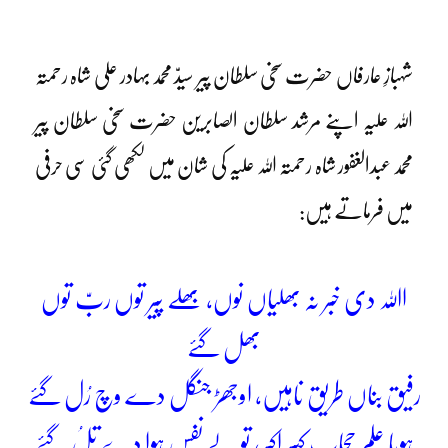
شہبازِ عارفاں حضرت سخی سلطان پیر سیدّ محمد بہادر علی شاہ رحمتہ
اللہ علیہ اپنے مرشد سلطان الصابرین حضرت سخی سلطان پیر
محمد عبدالغفور شاہ رحمتہ اللہ علیہ کی شان میں لکھی گئی سی حرفی
میں فرماتے ہیں:
اﷲ دی خبر نہ بھلیاں نوں، بھلے پیر توں ربّ توں
بھل گئے
رفیق بناں طریق ناہیں، اوجھڑ جنگل دے وچ رُل گئے
ہویا علم حجاب کبیر اکبر، تولے نفس ہوا دے تلُ گئے