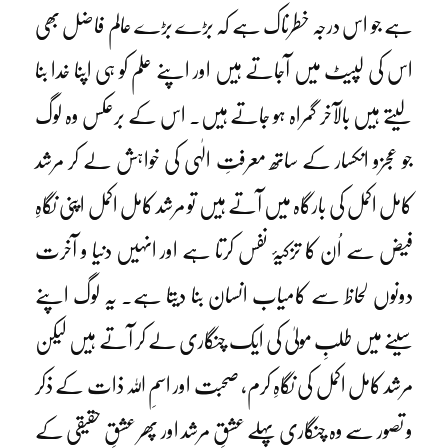
ہے جو اس درجہ خطرناک ہے کہ بڑے بڑے عالم فاضل بھی
اس کی لپیٹ میں آجاتے ہیں اور اپنے علم کو ہی اپنا خدا بنا
لیتے ہیں بالآخر گمراہ ہو جاتے ہیں۔ اس کے برعکس وہ لوگ
جو عجزو انکسار کے ساتھ معرفتِ الٰہی کی خواہش لے کر مرشد
کامل اکمل کی بارگاہ میں آتے ہیں تو مرشد کامل اکمل اپنی نگاہِ
فیض سے اُن کا تزکیۂ نفس کرتا ہے اور انہیں دنیا و آخرت
دونوں لحاظ سے کامیاب انسان بنا دیتا ہے۔ یہ لوگ اپنے
سینے میں طلبِ مولیٰ کی ایک چنگاری لے کر آتے ہیں لیکن
مرشد کامل اکمل کی نگاہِ کرم، صحبت اور اسمِ اللہ ذات کے ذکر
و تصور سے وہ چنگاری پہلے عشقِ مرشد اور پھر عشقِ حقیقی کے