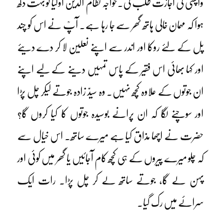
واپسی کی اجازت طلب کی۔خواجہ نظام الدین اولیاؒ کو بہت دکھ
ہوا کہ مہمان خالی ہاتھ گھر سے جا رہا ہے۔ آپؒ نے اس کو چند
پل کے لئے روکا اور اندر سے اپنے نعلین لا کر دے دیئے
اور کہا بھائی اس فقیر کے پاس تمہیں دینے کے لیے اپنے
ان جوتوں کے علاوہ کچھ نہیں۔ وہ سیدّ زادہ جوتے لیکر چل پڑا
اور سوچنے لگا کہ ان پرانے بوسیدہ جوتوں کا کیا کروں گا؟
حضرت نے اچھا مذاق کیا ہے میرے ساتھ۔ اس خیال سے
کہ چلو میرے پیروں کے ہی کچھ کام آجائیں یا گھر میں کوئی اور
پہن لے گا، جوتے ساتھ لے کر چل پڑا۔ رات ایک
سرائے میں رک گیا۔