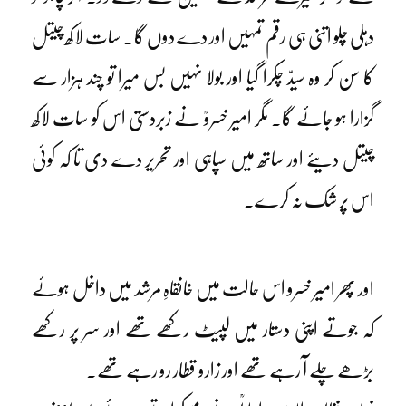
دہلی چلو اتنی ہی رقم تمہیں اور دے دوں گا۔ سات لاکھ چیتل
کا سن کر وہ سیدّ چکرا گیا اور بولا نہیں بس میرا تو چند ہزار سے
گزارا ہو جائے گا۔ مگر امیر خسروؒ نے زبردستی اس کو سات لاکھ
چیتل دیئے اور ساتھ میں سپاہی اور تحریر دے دی تا کہ کوئی
اس پر شک نہ کرے۔
اور پھر امیر خسرو اس حالت میں خانقاہِ مرشد میں داخل ہوئے
کہ جوتے اپنی دستار میں لپیٹ رکھے تھے اور سر پر رکھے
بڑھے چلے آ رہے تھے اور زارو قطار رو رہے تھے۔