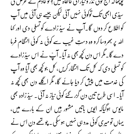
پوچھا کہ آج کوئی نذر و نیاز آئی خانقاہ میں؟ تو خادم نے عرض کی
سیدّی ابھی تک توکوئی نہیں آئی لیکن جیسے ہی آئی میں آپ
کو اطلاع کر دوں گا۔آپ نے سیدّ زادے کو تسلی دی اور کہا
اللہ پر بھروسا کرو وہ دستِ غیب سے کوئی نہ کوئی انتظام فرما
دے گا۔مگر اس دن کچھ بھی نہ آیا۔ آپؒ نے اس سیدّ زادے
کو تسلی دی کہ کل تک انتظار کریں، کل جو کچھ بھی آیا وہ آپ
کی خدمت میں پیش کر دیا جائے گا، مگر اگلے دن بھی کچھ نہ
آیا۔ اسی طرح تین دن گزر گئے کوئی نیاز نہ آئی۔ سیدّ زادہ بھی
مایوس ہوگیاکہ ایویں باتیں مشہور ہیں ان کے بارے میں،
یہاں تو میری کوئی مدد ہی نہیں ہو سکی۔ چوتھے دن اس نے