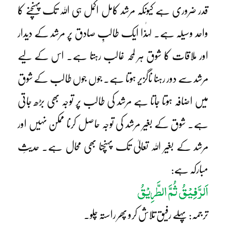
قدر ضروری ہے کیونکہ مرشد کامل اکمل ہی اللہ تک پہنچنے کا
واحد وسیلہ ہے۔ لہٰذا ایک طالبِ صادق پر مرشد کے دیدار
اور ملاقات کا شوق ہر لمحہ غالب رہتا ہے۔ اس کے لیے
مرشد سے دور رہنا ناگزیر ہوتا ہے۔ جوں جوں طالب کے شوق
میں اضافہ ہوتا جاتا ہے مرشد کی طالب پر توجہ بھی بڑھ جاتی
ہے۔ شوق کے بغیر مرشد کی توجہ حاصل کرنا ممکن نہیں اور
مرشد کے بغیر اللہ تعالیٰ تک پہنچنا بھی محال ہے۔ حدیثِ
مبارکہ ہے:
اَلرَّفِیْقُ ثُمَّ الطَّرِیْقُ
ترجمہ: پہلے رفیق تلاش کرو پھر راستہ چلو۔