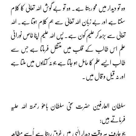
وہ تو دیدار میں محو رہتا ہے۔ وہ تو بے گوش اللہ تعالیٰ کا کلام
سنتا ہے اور بے زبان اللہ تعالیٰ سے ہم کلام ہوتا ہے۔ اللہ
تعالیٰ سے بڑھ کر علیم کون ہے۔ پس اللہ علیم اپنا خاص نورانی
علم اس طالب کے قلب میں منتقل فرماتا ہے جس سے
طالب ایسے علم کا حامل ہو جاتا ہے جو نہ کتابوں میں ملتا ہے
اور نہ قیل و قال میں۔
سلطان العارفین حضرت سخی سلطان باھوُ رحمتہ اللہ علیہ
فرماتے ہیں:
جو عارف ہر وقت دیدارِ الٰہی میں غرق رہتا ہے اُسے مطالعہِ