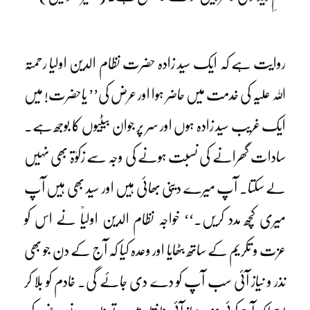
روایت ہے کہ ایک سید زادہ حضرت نظام الدین اولیا رحمتہ
اللہ علیہ کی خدمت میں حاضر ہوا اور عرض کی’’ یاحضرت! میں
ایک غریب سید زادہ ہوں اور سر پر جوان بیٹیوں کا بوجھ ہے۔
سادات گھرانے کی نسبت ہونے کی وجہ سے زکوٰۃ بھی نہیں
لے سکتا۔ آپ میرے دینی بھائی ہیں اور سید بھی ہیں آپ
میری کچھ مدد کریں۔‘‘ خواجہ نظام الدین اولیاؒ نے اس کو
عزت و تکریم کے ساتھ بٹھایا اور وعدہ کیا کہ آج کے دن جو بھی
نذر و نیاز آئی سب آپ کو دے دی جائے گی۔ خادم کو بلا کر