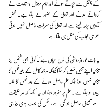
کے چنگل سے بچاتے ہوئے اور تمام منازل و مقامات طے
کرواتے ہوئے اللہ تعالیٰ کے حضور لے جاتا ہے۔ محض
کتابیں پڑھ لینے سے اللہ تعالیٰ کی معرفت حاصل نہیں ہوتی
علم ہی حجاب کی مثل بن جاتا ہے۔
یہ بات تو روزِ روشن کی طرح عیاں ہے کہ کوئی بھی شخص اپنا
تزکیہ اپنے تئیں نہیں کر سکتا کیونکہ مرشد کامل کے بغیر نفس کا
تزکیہ نہیں ہوتا بلکہ علم حاصل ہونے کے بعد نفس کا غلبہ
زیادہ ہو جاتا ہے۔ علم پر مغرور ہونا اور یہ سمجھنا کہ ہر حقیقت
سے آشنائی حاصل ہو گئی ہے، نفس کی بہت بڑی بیماری