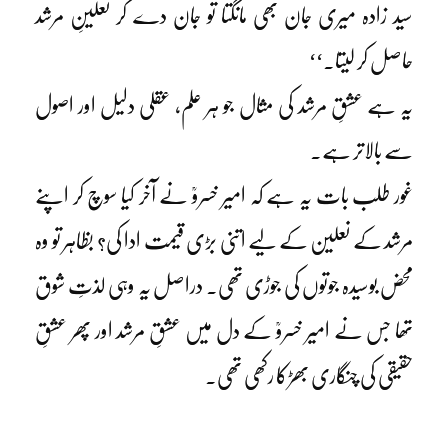
سید زادہ میری جان بھی مانگتا تو جان دے کر نعلینِ مرشد
حاصل کر لیتا۔‘‘
یہ ہے عشقِ مرشد کی مثال جو ہر علم، عقلی دلیل اور اصول
سے بالاتر ہے۔
غور طلب بات یہ ہے کہ امیر خسروؒ نے آخر کیا سوچ کر اپنے
مرشد کے نعلین کے لیے اتنی بڑی قیمت ادا کی؟ بظاہر تو وہ
محض بوسیدہ جوتوں کی جوڑی تھی۔ دراصل یہ وہی لذتِ شوق
تھا جس نے امیر خسروؒ کے دل میں عشقِ مرشد اور پھر عشقِ
حقیقی کی چنگاری بھڑکا رکھی تھی۔