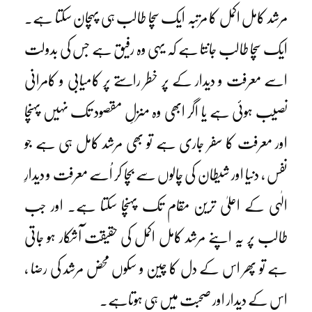
مرشد کامل اکمل کا مرتبہ ایک سچا طالب ہی پہچان سکتا ہے۔
ایک سچا طالب جانتا ہے کہ یہی وہ رفیق ہے جس کی بدولت
اسے معرفت و دیدار کے پر خطر راستے پر کامیابی و کامرانی
نصیب ہوئی ہے یا اگر ابھی وہ منزلِ مقصود تک نہیں پہنچا
اور معرفت کا سفر جاری ہے تو بھی مرشد کامل ہی ہے جو
نفس ، دنیا اور شیطان کی چالوں سے بچا کر اُسے معرفت و دیدارِ
الٰہی کے اعلیٰ ترین مقام تک پہنچا سکتا ہے۔ اور جب
طالب پر یہ اپنے مرشد کامل اکمل کی حقیقت آشکار ہو جاتی
ہے تو پھر اس کے دل کا چین و سکوں محض مرشد کی رضا ،
اس کے دیدار اور صحبت میں ہی ہوتاہے۔