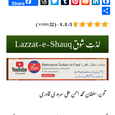
Threads
Twitter
Tumblr
Pinterest
Reddit
LinkedIn
Facebook
Share
Share
4.8/5 - (32 votes)
لذتِ شوق Lazzat-e-Shauq
تحریر: سلطان محمد احسن علی سروری قادری