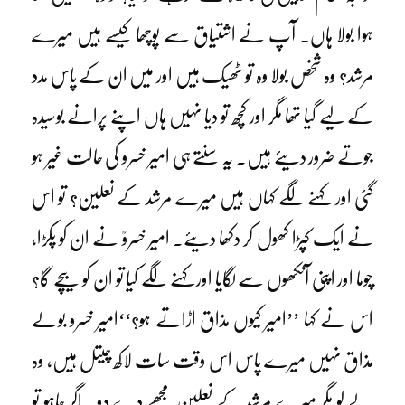
ہوا بولا ہاں۔ آپ نے اشتیاق سے پوچھا کیسے ہیں میرے
مرشد؟ وہ شخص بولا وہ تو ٹھیک ہیں اور میں ان کے پاس مدد
کے لیے گیا تھا مگر اور کچھ تو دیا نہیں ہاں اپنے پرانے بوسیدہ
جوتے ضرور دیئے ہیں۔ یہ سنتے ہی امیر خسرو کی حالت غیر ہو
گئی اور کہنے لگے کہاں ہیں میرے مرشد کے نعلین؟ تو اس
نے ایک کپڑا کھول کر دکھا دیئے۔ امیر خسروؒ نے ان کو پکڑا،
چوما اور اپنی آنکھوں سے لگایا اور کہنے لگے کیا تو ان کو بیچے گا؟
اس نے کہا ’’امیر کیوں مذاق اڑاتے ہو؟‘‘امیر خسرو بولے
مذاق نہیں میرے پاس اس وقت سات لاکھ چیتل ہیں، وہ
لے لو مگر میرے مرشد کے نعلین مجھے دے دو۔ اگر چاہو تو