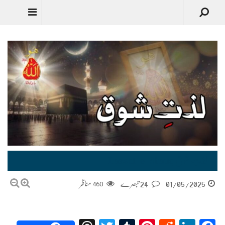
لذتِ شوق Lazzat-e-Shauq
01/05/2025
24 تبصرے
460
مناظر