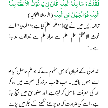
فَقُلْتُ وَ مَا عِلْمُ الْعِلْمِ قَالَ لِیْ یَا غَوْثَ الْاَعْظَمْ عِلْمُ
الْعِلْمِ ھُوَ الْجَھْلُ عَنِ الْعِلْمِ
(الرسالۃ الغوثیہ)
ترجمہ: پس میں نے پوچھا ’’علم العلم کیا ہے؟‘‘ فرمایا ’’اے
غوث الاعظمؓ! علم العلم سے مراد علم سے ناواقف ہو جانا
ہے۔‘‘
اللہ تعالیٰ کے فرمان کا یہی مفہوم ہے کہ جو علم حاصل کیا ہو
اسے بھول جائیں۔ جب طالب مرشد کی صحبت میں رہ کر
اللہ کی معرفت حاصل کر لیتاہے اور حضورِ حق میں پہنچ جاتا
ہے، اسے کیا ضرورت کہ وہ پڑھنے لکھنے کے چکر میں پڑے