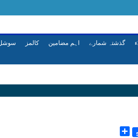
گذشتہ شمارے
اہم مضامین
کالمز
سوشل 
Share