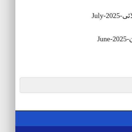
جولائی-J
جون-