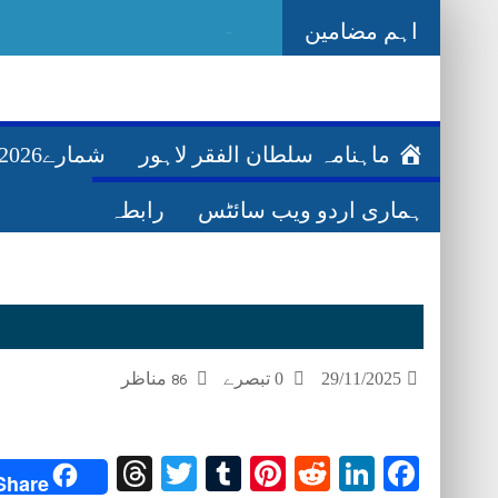
اہم مضامین
-
ماہنامہ سلطان الفقر لاہور
شمارے2026ء
ہماری اردو ویب سائٹس
رابطہ
December دسمبر 2025
مناظر
0 تبصرے
29/11/2025
86
Threads
Twitter
Tumblr
Pinterest
Reddit
LinkedIn
Facebook
Share