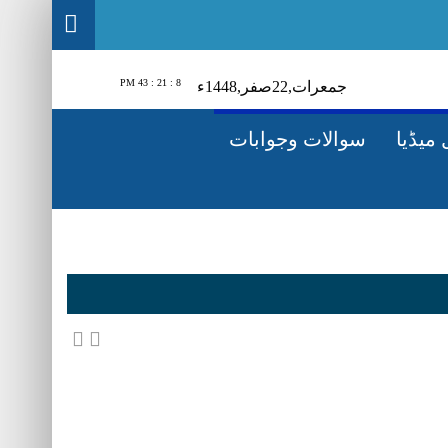
8 : 21 : 44 PM
1448ء
صفر‬,
22
جمعرات‬‮,
میڈیا
سوالات وجوابات