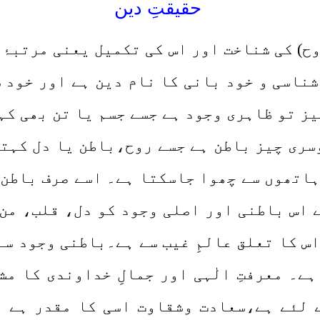
حقیقتِ دین
وح) کی شناخت اور اس کی تکمیل یعنی مرتبۂ
ناسی و خود بانی کا نام دین ہے اور خود 
یز تو ظاہری وجود ہے جسے جسم یا تن بھی کہ
ری چیز باطن ہے جسے روح،باطن یا دل کہتے
اتھوں سے چھوا جاسکتا ہے۔ اسے صرف باطن ہ
 اس باطنی اور اصلی وجود کو دل، قلب، من
س کا تعلق عالمِ غیب سے ہے۔باطنی وجود سے
ے۔ معرفتِ الٰہی اور جمالِ خداوندی کا م
 لئے ہے،سعادت وشقاوت اسی کا مقدر ہے او