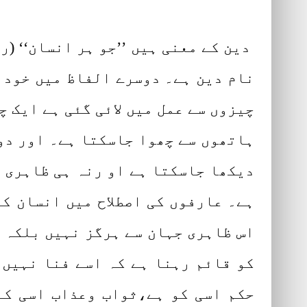
دین کے معنی ہیں ’’جو ہر انسان‘‘ (ر
نام دین ہے۔ دوسرے الفاظ میں خود ش
چیزوں سے عمل میں لائی گئی ہے ایک چ
ہاتھوں سے چھوا جاسکتا ہے۔ اور دوس
دیکھا جاسکتا ہے او رنہ ہی ظاہری ہ
ہے۔ عارفوں کی اصطلاح میں انسان کے
اس ظاہری جہان سے ہرگز نہیں بلکہ ا
کو قائم رہنا ہے کہ اسے فنا نہیں ہ
حکم اسی کو ہے،ثواب وعذاب اسی کے