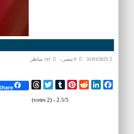
Alif | الف
31/03/2025
0 تبصرے
مناظر
157
Threads
Twitter
Tumblr
Pinterest
Reddit
LinkedIn
Facebook
Share
2.5/5 - (2 votes)