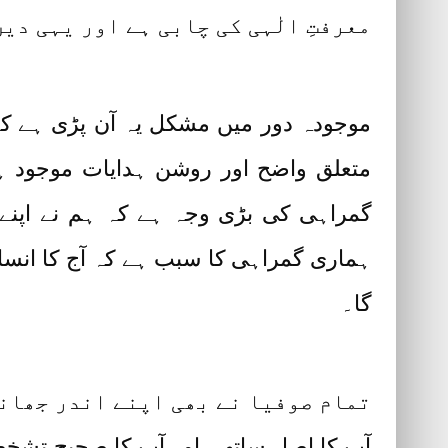
معرفتِ الٰہی کی چابی ہے اور یہی دی
موجودہ دور میں مشکل یہ آن پڑی ہے کہ ج
متعلق واضح اور روشن ہدایات موجود ہی
گمراہی کی بڑی وجہ ہے کہ ہم نے اپنے
ہماری گمراہی کا سبب ہے کہ آج کا انسان 
گا۔
تمام صوفیا نے بھی اپنے اندر جھانک
آپ کا اصل ساتھی اور آپ کا صحیح تشخص 