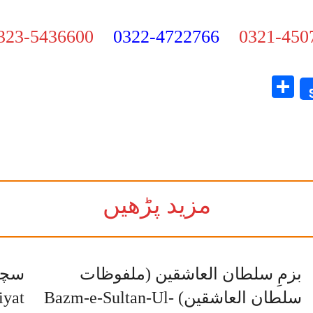
0323-5436600
0322-4722766
0321-450
Share
مزید پڑھیں
بزمِ سلطان العاشقین (ملفوظات
سلطان العاشقین) Bazm-e-Sultan-Ul-
yat