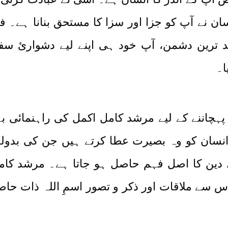
ان نے آپ کو جزا اور سزا کا مستحق بنانا ہے۔ ف
 ترین دشمن، آپ خود ہی اپنے لیے دشواریٔ سفر
ا۔
سے پہچاننے کے لیے مرشد کامل اکمل کی راہنمائ
ور انسان کو وہ بصیرت عطا کرتے ہیں جن کی بدول
سے دین کا اصل فہم حاصل ہو جاتا ہے۔ مرشد 
سے ملاقات اور ذکر و تصور اسمِ اللہ ذات حاصل