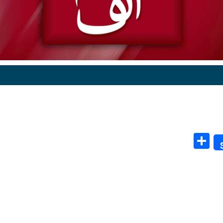
Share
الف۔
Alif