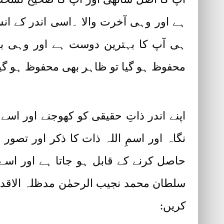
ہے اور وہی آخرت والا ۔اسی اندر کے انس
ہی آپ کا بہترین دوست ہے اور وہی بد
محفوظ ہو گیا تو ظاہر بھی محفوظ ہو گی
اپنے اندر ذاتِ حقیقی کو کھوجنے اور ا
نگاہ اور اسمِ اللہ ذات کا ذکر اور تص
حاصل کرنے کے قابل ہو جاتا ہے اور ا
سلطان محمد نجیب الرحمٰن مدظلہ الاقدس 
کریں: