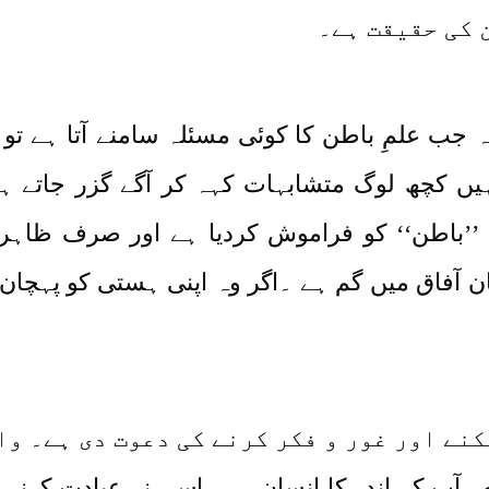
ن کی حقیقت ہے۔
ب علمِ باطن کا کوئی مسئلہ سامنے آتا ہے تو اُ
ں کچھ لوگ متشابہات کہہ کر آگے گزر جاتے ہی
 ’’باطن‘‘ کو فراموش کردیا ہے اور صرف ظاہ
آفاق میں گم ہے ۔اگر وہ اپنی ہستی کو پہچان لے 
نے اور غور و فکر کرنے کی دعوت دی ہے۔ وا
آپ کے اندر کا انسان ہے۔ اسی نے عبادت کرنی ہے