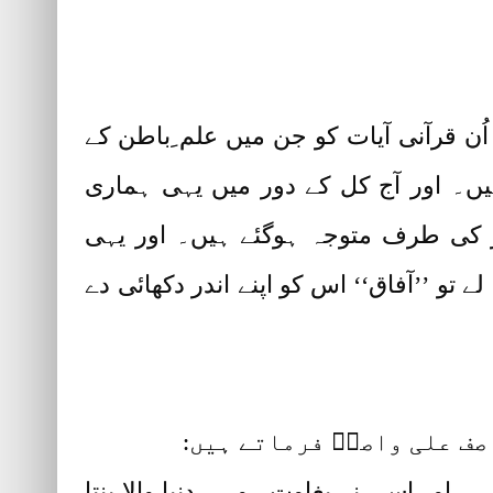
ن قرآنی آیات کو جن میں علم ِباطن کے
ں۔ اور آج کل کے دور میں یہی ہماری
ر کی طرف متوجہ ہوگئے ہیں۔ اور یہی
تو ’’آفاق‘‘ اس کو اپنے اندر دکھائی دے
صف علی واصفؒ فرماتے ہیں:
 اور اسی نے بغاوت۔ وہی دنیا والا بنتا