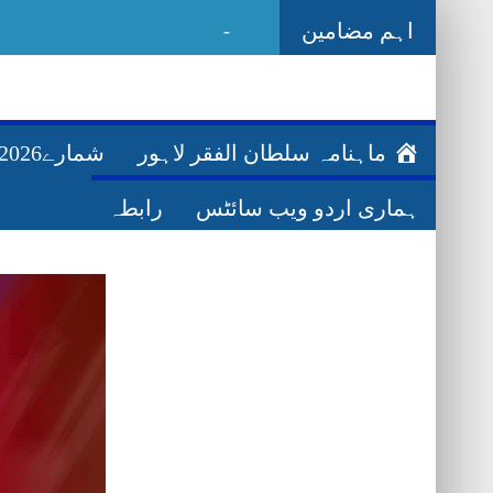
اہم مضامین
Ghazwa Badar غزوہ بدر
ماہنامہ سلطان الفقر لاہور
شمارے2026ء
ہماری اردو ویب سائٹس
رابطہ