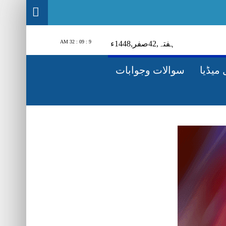
9 : 09 : 34 AM
ہفتہ‬‮,
24
صفر‬,
1448ء
میڈیا
سوالات وجوابات