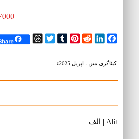
7000
Threads
Twitter
Tumblr
Pinterest
Reddit
LinkedIn
Facebook
Share
کیٹاگری میں :
اپریل 2025ء
Alif | الف