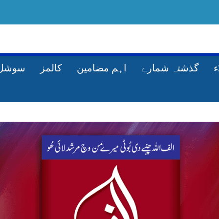
گذشتہ شمارے
اہم مضامین
کالمز
سوشل 