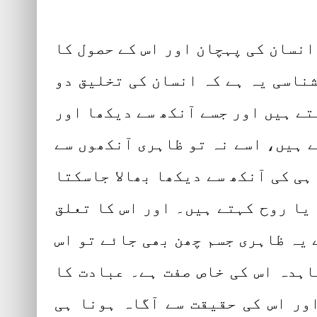
 انسان کی پہچان اور اس کے حصول کا
شناسی یہ ہے کہ انسان کی تخلیق دو
تے ہیں اور جسے آنکھ سے دیکھا اور
 ہیں، اسے نہ تو ظاہری آنکھوں سے
ی کی آنکھ سے دیکھا بھالا جاسکتا
 یا روح کہتے ہیں۔ اور اس کا تعلق
 یہ ظاہری جسم چھن بھی جائے تو اس
شاہدہ اس کی خاص صفت ہے۔ عبادت کا
ر اس کی حقیقت سے آگاہ ہونا ہی