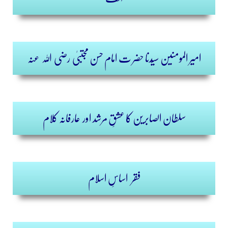
امیر المومنین
سیّدنا حضر ت امام حسن مجتبیٰ رضی اللہ عنہ ‏
سلطان الصابرین کا عشقِ مرشد
اور
عارفانہ کلام
فقر
اساسِ اسلام