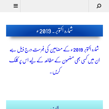
Urdu
شمارہ اکتوبر۔ 2019ء
شمارہ اکتوبر
2019ء کے مضامین کی فہرست درج ذیل ہے
ان میں کسی بھی مضمون کے مطالعہ کے لیے اس پر کلک
کریں۔
الف