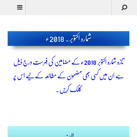
Urdu
شمارہ اکتوبر۔ 2018ء
تازہ شمارہ اکتوبر
2018ء کے مضامین کی فہرست درج ذیل
ہے ان میں کسی بھی مضمون کے مطالعہ کے لیے اس پر
کلک کریں۔
mahnama sultan ul faqr
الف