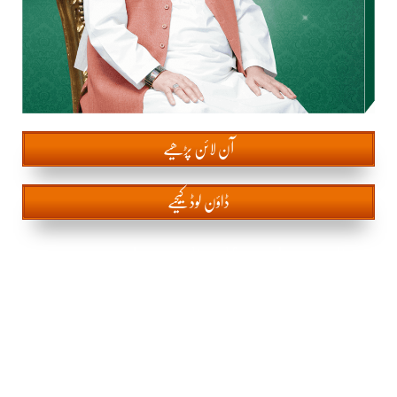
آن
لائن پڑھیے
ڈاؤن لوڈ کیجیے
mahnama sultan ul faqr mahnama sultan ul
faqr mahnama sultan ul faqr mahnama sultan ul
faqr mahnama sultan ul faqr mahnama sultan ul
faqr mahnama sultan ul faqr