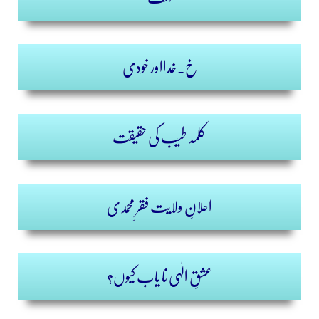
خ۔خدااور خودی
کلمہ طیب کی حقیقت
اعلانِ ولایت فقرِ محمدی
عشقِ الٰہی نا یاب کیوں؟