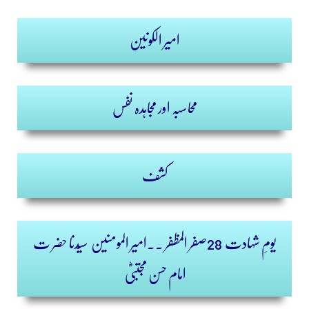
امیر الکونین
محاسبہ اور مجاہدہ نفس
کشف
یومِ شہادت 28صفر المظفر ۔۔
امیر المومنین
سیّدنا حضر ت
امام حسن مجتبیٰؓ