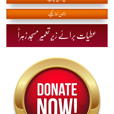
ڈاؤن لوڈ کیجیے
عطیات برائے زیرِ تعمیر مسجدِ زہراؓ