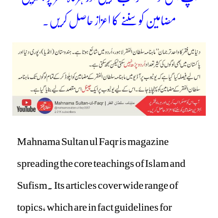
مضامین کو سننے کا اعزاز حاصل کریں۔
Mahnama Sultan ul Faqr is magazine
spreading the core teachings of Islam and
Sufism. Its articles cover wide range of
topics, which are in fact guidelines for