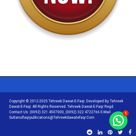
Copyright © 2012-2025 Tehreek Dawat-E-Faqr. Developed By Tehreek
Dawat-E-Faqr. All Rights Reserved. Tehreek Dawat-E-Faqr Regd.
Contact Us: (0092) 321 4507000, (0092) 322 4722766 E-Mail:
1
Sultanulfaqrpublications@tehreekdawatefaqr.com
آن لائن بیعت کے لئے رابطہ کریں