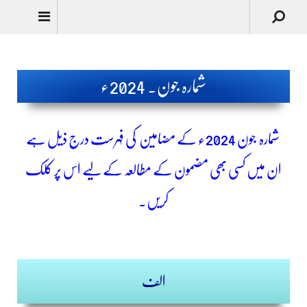
Urdu
شمارہ جون۔ 2024ء
شمارہ جون
2024ء کے مضامین کی فہرست درج ذیل ہے
ان میں کسی بھی مضمون کے مطالعہ کے لیے اس پر کلک
کریں۔
الف