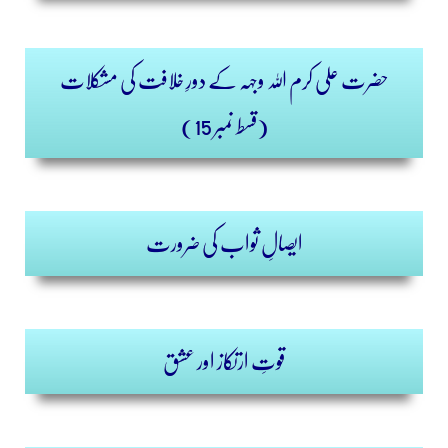
حضرت علی کرم اللہ وجہہ کے دورِ خلافت کی مشکلات
(قسط نمبر 15)
ایصالِ ثواب کی ضرورت
قوتِ ارتکاز اور عشق