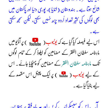
شائع ہوتا ہے۔ ہندوستان (انڈیا)، پوری دنیا اور پاکستان میں
بھی لوگوں کی کثیر تعداد اُردو پڑھ نہیں سکتی، لیکن سمجھ سکتی
ہے۔
اس لیے فیصلہ کیا گیا ہے کہ
یوٹیوب
(
)
پر آڈیو میں
ماہنامہ سلطان الفقر کے مضامین کو اپلوڈ کر کے تمام لوگوں
تک
ماہنامہ سلطان الفقر
کے مضامین کو پہنچایا جائے۔ اس
کے لیے
یوٹیوب
(
) پر ایک چینل اس مقصد کے
لیے بنایا گیا ہے۔
آپ اس کو سبسکرائب کریں اور ہر ماہ فقر پر بہترین